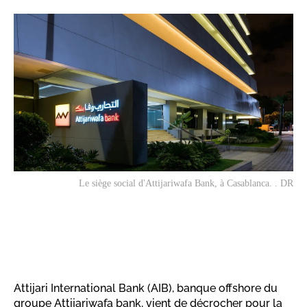
Le siège social d'Attijariwafa Bank, à Casablanca. . DR
Attijari International Bank (AIB), banque offshore du
groupe Attijariwafa bank, vient de décrocher pour la