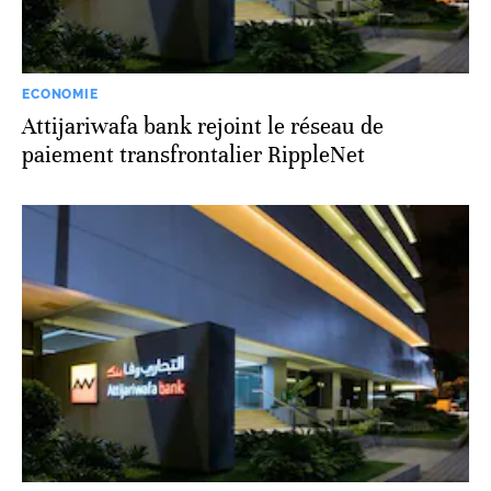
ECONOMIE
Attijariwafa bank rejoint le réseau de
paiement transfrontalier RippleNet