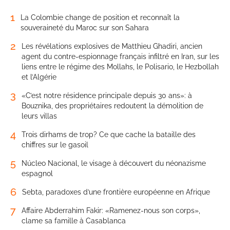
1
La Colombie change de position et reconnaît la
souveraineté du Maroc sur son Sahara
2
Les révélations explosives de Matthieu Ghadiri, ancien
agent du contre-espionnage français infiltré en Iran, sur les
liens entre le régime des Mollahs, le Polisario, le Hezbollah
et l’Algérie
3
«C’est notre résidence principale depuis 30 ans»: à
Bouznika, des propriétaires redoutent la démolition de
leurs villas
4
Trois dirhams de trop? Ce que cache la bataille des
chiffres sur le gasoil
5
Núcleo Nacional, le visage à découvert du néonazisme
espagnol
6
Sebta, paradoxes d’une frontière européenne en Afrique
7
Affaire Abderrahim Fakir: «Ramenez-nous son corps»,
clame sa famille à Casablanca