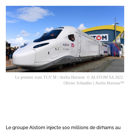
Le premier train TGV M / Avelia Horizon. © ALSTOM SA 2022.
Olivier Schindler l Avelia Horizon™
Le groupe Alstom injecte 100 millions de dirhams au