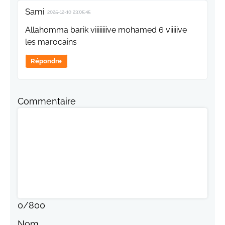
Sami
2025-12-10 23:05:45
Allahomma barik viiiiiiiive mohamed 6 viiiiive
les marocains
Répondre
Commentaire
0
/
800
Nom