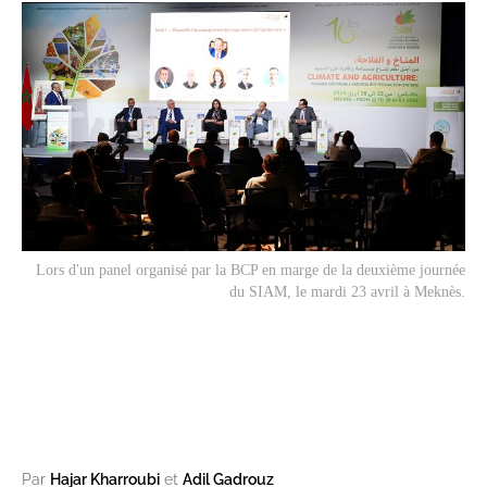
Lors d'un panel organisé par la BCP en marge de la deuxième journée
du SIAM, le mardi 23 avril à Meknès.
Par
Hajar Kharroubi
et
Adil Gadrouz