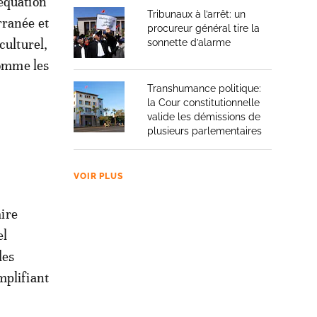
déquation
Tribunaux à l’arrêt: un
rranée et
procureur général tire la
culturel,
sonnette d’alarme
comme les
Transhumance politique:
la Cour constitutionnelle
valide les démissions de
plusieurs parlementaires
VOIR PLUS
aire
el
des
mplifiant