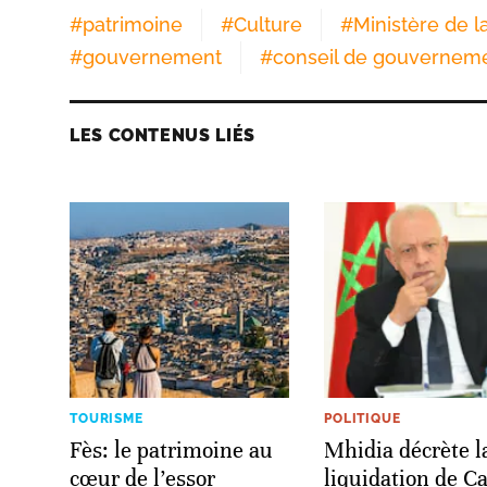
#
patrimoine
#
Culture
#
Ministère de l
#
gouvernement
#
conseil de gouvernem
LES CONTENUS LIÉS
TOURISME
POLITIQUE
Fès: le patrimoine au
Mhidia décrète l
cœur de l’essor
liquidation de C