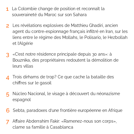
1
La Colombie change de position et reconnaît la
souveraineté du Maroc sur son Sahara
2
Les révélations explosives de Matthieu Ghadiri, ancien
agent du contre-espionnage français infiltré en Iran, sur les
liens entre le régime des Mollahs, le Polisario, le Hezbollah
et l’Algérie
3
«C’est notre résidence principale depuis 30 ans»: à
Bouznika, des propriétaires redoutent la démolition de
leurs villas
4
Trois dirhams de trop? Ce que cache la bataille des
chiffres sur le gasoil
5
Núcleo Nacional, le visage à découvert du néonazisme
espagnol
6
Sebta, paradoxes d’une frontière européenne en Afrique
7
Affaire Abderrahim Fakir: «Ramenez-nous son corps»,
clame sa famille à Casablanca