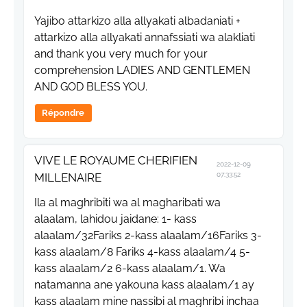
Yajibo attarkizo alla allyakati albadaniati +
attarkizo alla allyakati annafssiati wa alakliati
and thank you very much for your
comprehension LADIES AND GENTLEMEN
AND GOD BLESS YOU.
Répondre
VIVE LE ROYAUME CHERIFIEN
2022-12-09
MILLENAIRE
07:33:52
Ila al maghribiti wa al magharibati wa
alaalam, lahidou jaidane: 1- kass
alaalam/32Fariks 2-kass alaalam/16Fariks 3-
kass alaalam/8 Fariks 4-kass alaalam/4 5-
kass alaalam/2 6-kass alaalam/1. Wa
natamanna ane yakouna kass alaalam/1 ay
kass alaalam mine nassibi al maghribi inchaa