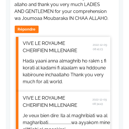
allaho and thank you very much LADIES
AND GENTLEMEN for your comprehension
wa Joumoaa Moubaraka IN CHAA ALLAHO.
Répondre
VIVE LE ROYAUME
2022-12-09
CHERIFIEN MILLENAIRE
08:41:23
Hada yaani anna almaghrib ho rakm 1 fi
korati al kadami fi alaalam wa hddoune
kabiroune inchaallaho Thank you very
much for all world.
VIVE LE ROYAUME
2022-12-09
CHERIFIEN MILLENAIRE
08:34:43
Je veux bien dire: Ila al maghribiati wa al
magharibati...........................wa ayyakom mine