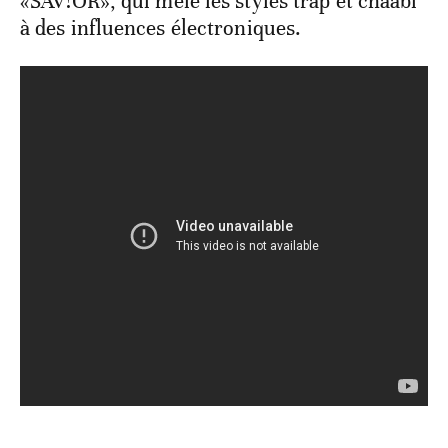
«SAV!OR», qui mêle les styles trap et chaâbi
à des influences électroniques.