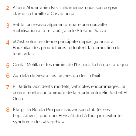
2
Affaire Abderrahim Fakir: «Ramenez-nous son corps»,
clame sa famille à Casablanca
3
Sebta: un réseau algérien prépare une nouvelle
mobilisation à la mi-août, alerte Stefano Piazza
4
«C’est notre résidence principale depuis 30 ans»: à
Bouznika, des propriétaires redoutent la démolition de
leurs villas
5
Ceuta, Melilla et les miroirs de l’histoire: la fin du statu quo
6
Au-delà de Sebta: les racines du désir d’exil
7
El Jadida: accidents mortels, véhicules endommagés… la
colère monte sur la «route de la mort» entre Bir Jdid et El
Oulja
8
Élargir la Botola Pro pour sauver son club (et ses
Législatives): pourquoi Bensaïd doit à tout prix éviter le
syndrome des «fraqchia»