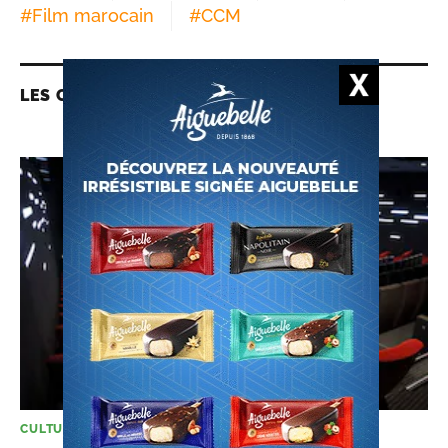
#
Film marocain
#
CCM
LES CONTENUS LIÉS
CULTURE