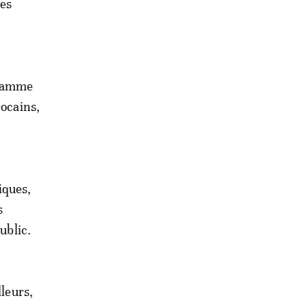
des
gramme
rocains,
iques,
s
ublic.
lleurs,