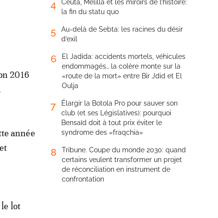
Ceuta, Melilla et les miroirs de l’histoire:
4
la fin du statu quo
Au-delà de Sebta: les racines du désir
5
d’exil
El Jadida: accidents mortels, véhicules
6
endommagés… la colère monte sur la
ion 2016
«route de la mort» entre Bir Jdid et El
Oulja
.
Élargir la Botola Pro pour sauver son
7
club (et ses Législatives): pourquoi
Bensaïd doit à tout prix éviter le
tte année
syndrome des «fraqchia»
et
Tribune. Coupe du monde 2030: quand
8
certains veulent transformer un projet
de réconciliation en instrument de
confrontation
le lot