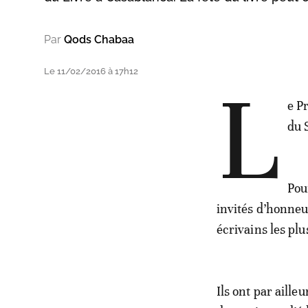
Par
Qods Chabaa
Le 11/02/2016 à 17h12
L
e P
du 
Pou
invités d’honneu
écrivains les pl
Ils ont par aille