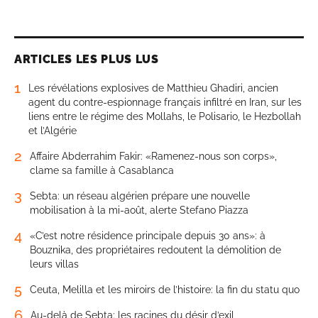
ARTICLES LES PLUS LUS
1
Les révélations explosives de Matthieu Ghadiri, ancien
agent du contre-espionnage français infiltré en Iran, sur les
liens entre le régime des Mollahs, le Polisario, le Hezbollah
et l’Algérie
2
Affaire Abderrahim Fakir: «Ramenez-nous son corps»,
clame sa famille à Casablanca
3
Sebta: un réseau algérien prépare une nouvelle
mobilisation à la mi-août, alerte Stefano Piazza
4
«C’est notre résidence principale depuis 30 ans»: à
Bouznika, des propriétaires redoutent la démolition de
leurs villas
5
Ceuta, Melilla et les miroirs de l’histoire: la fin du statu quo
6
Au-delà de Sebta: les racines du désir d’exil