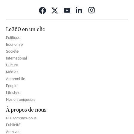
Opens in new wi
Le360 en un clic
Politique
Economie
Société
International
Culture
Médias
Automobile
People
Lifestyle
Nos chroniqueurs
À propos de nous
Qui sommes-nous
Publicité
Archives