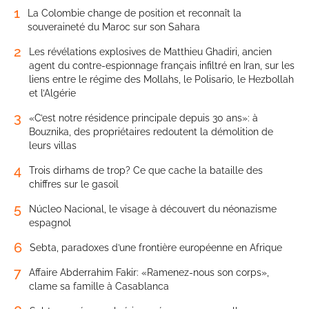
1
La Colombie change de position et reconnaît la
souveraineté du Maroc sur son Sahara
2
Les révélations explosives de Matthieu Ghadiri, ancien
agent du contre-espionnage français infiltré en Iran, sur les
liens entre le régime des Mollahs, le Polisario, le Hezbollah
et l’Algérie
3
«C’est notre résidence principale depuis 30 ans»: à
Bouznika, des propriétaires redoutent la démolition de
leurs villas
4
Trois dirhams de trop? Ce que cache la bataille des
chiffres sur le gasoil
5
Núcleo Nacional, le visage à découvert du néonazisme
espagnol
6
Sebta, paradoxes d’une frontière européenne en Afrique
7
Affaire Abderrahim Fakir: «Ramenez-nous son corps»,
clame sa famille à Casablanca