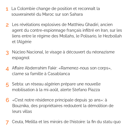
1
La Colombie change de position et reconnaît la
souveraineté du Maroc sur son Sahara
2
Les révélations explosives de Matthieu Ghadiri, ancien
agent du contre-espionnage français infiltré en Iran, sur les
liens entre le régime des Mollahs, le Polisario, le Hezbollah
et l’Algérie
3
Núcleo Nacional, le visage à découvert du néonazisme
espagnol
4
Affaire Abderrahim Fakir: «Ramenez-nous son corps»,
clame sa famille à Casablanca
5
Sebta: un réseau algérien prépare une nouvelle
mobilisation à la mi-août, alerte Stefano Piazza
6
«C’est notre résidence principale depuis 30 ans»: à
Bouznika, des propriétaires redoutent la démolition de
leurs villas
7
Ceuta, Melilla et les miroirs de l’histoire: la fin du statu quo