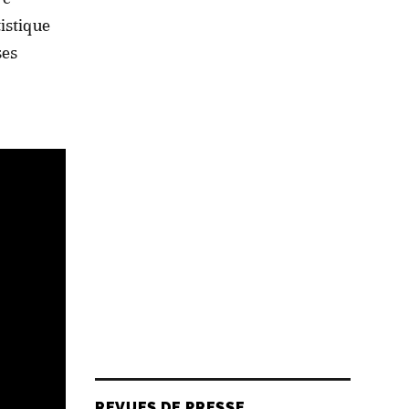
istique
ses
REVUES DE PRESSE