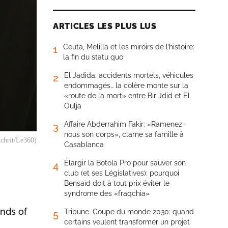
ARTICLES LES PLUS LUS
Ceuta, Melilla et les miroirs de l’histoire:
1
la fin du statu quo
El Jadida: accidents mortels, véhicules
2
endommagés… la colère monte sur la
«route de la mort» entre Bir Jdid et El
Oulja
Affaire Abderrahim Fakir: «Ramenez-
3
nous son corps», clame sa famille à
uchrit/Le360)
Casablanca
Élargir la Botola Pro pour sauver son
4
club (et ses Législatives): pourquoi
Bensaïd doit à tout prix éviter le
syndrome des «fraqchia»
nds of
Tribune. Coupe du monde 2030: quand
5
certains veulent transformer un projet