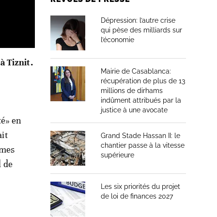
Dépression: l’autre crise
qui pèse des milliards sur
l’économie
à Tiznit.
Mairie de Casablanca:
récupération de plus de 13
millions de dirhams
indûment attribués par la
justice à une avocate
té» en
ait
Grand Stade Hassan II: le
chantier passe à la vitesse
 mes
supérieure
l de
Les six priorités du projet
de loi de finances 2027