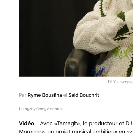
DJ Yas.weeyzz,
Par
Ryme Bousfiha
et
Said Bouchrit
Le 05/07/2025 à 20h00
Vidéo
Avec «Tamagit», le producteur et D
Morocco», un projet musical ambitieux en 12 