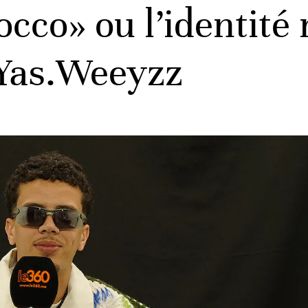
cco» ou l’identité
e Yas.Weeyzz