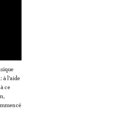
usique
 à l’aide
 à ce
on,
 commencé