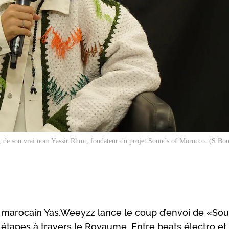
 de son vrai nom Yassir Rhmt, fondateur du projet
Sounds of Morocco
. (S.Bo
J marocain Yas.Weeyzz lance le coup d’envoi de «Sou
étapes à travers le Royaume. Entre beats électro et