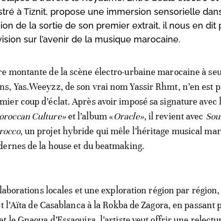
gistré à Tiznit, propose une immersion sensorielle dan
on de la sortie de son premier extrait, il nous en dit 
 vision sur l’avenir de la musique marocaine.
re montante de la scène électro-urbaine marocaine à se
ns, Yas.Weeyzz, de son vrai nom Yassir Rhmt, n’en est p
mier coup d’éclat. Après avoir imposé sa signature avec 
roccan Culture»
et l’album «
Oracle»
, il revient avec
Sou
rocco
, un projet hybride qui mêle l’héritage musical ma
dernes de la house et du beatmaking.
laborations locales et une exploration région par région,
et l’Aïta de Casablanca à la Rokba de Zagora, en passant p
 le Gnaoua d’Essaouira, l’artiste veut offrir une relectu