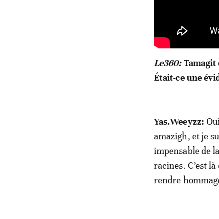
Le360:
Tamagit e
Était-ce une évi
Yas.Weeyzz:
Oui
amazigh, et je su
impensable de l
racines. C’est là
rendre hommage à