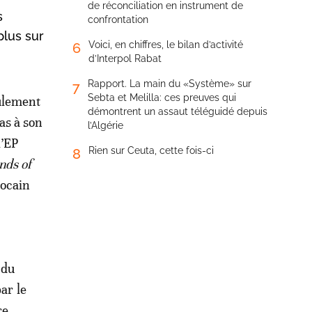
de réconciliation en instrument de
s
confrontation
plus sur
Voici, en chiffres, le bilan d’activité
6
d’Interpol Rabat
Rapport. La main du «Système» sur
7
Sebta et Melilla: ces preuves qui
ulement
démontrent un assaut téléguidé depuis
as à son
l’Algérie
l’EP
Rien sur Ceuta, cette fois-ci
8
nds of
rocain
 du
ar le
re