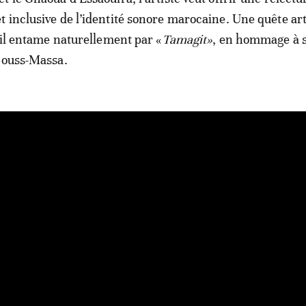
 inclusive de l’identité sonore marocaine. Une quête art
u’il entame naturellement par «
Tamagit»
, en hommage à 
Souss-Massa.