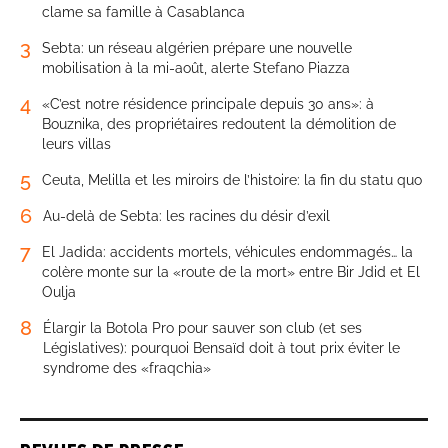
clame sa famille à Casablanca
3
Sebta: un réseau algérien prépare une nouvelle
mobilisation à la mi-août, alerte Stefano Piazza
4
«C’est notre résidence principale depuis 30 ans»: à
Bouznika, des propriétaires redoutent la démolition de
leurs villas
5
Ceuta, Melilla et les miroirs de l’histoire: la fin du statu quo
6
Au-delà de Sebta: les racines du désir d’exil
7
El Jadida: accidents mortels, véhicules endommagés… la
colère monte sur la «route de la mort» entre Bir Jdid et El
Oulja
8
Élargir la Botola Pro pour sauver son club (et ses
Législatives): pourquoi Bensaïd doit à tout prix éviter le
syndrome des «fraqchia»