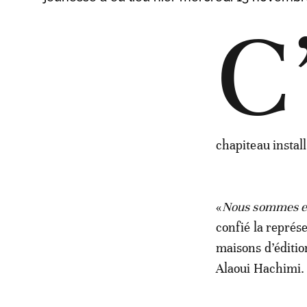
C
chapiteau instal
«
Nous sommes en
confié la représ
maisons d’éditio
Alaoui Hachimi.