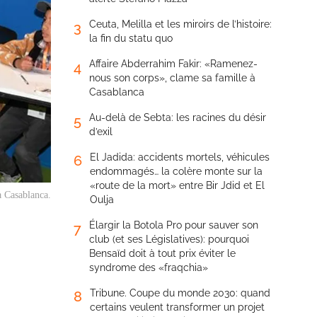
Ceuta, Melilla et les miroirs de l’histoire:
3
la fin du statu quo
Affaire Abderrahim Fakir: «Ramenez-
4
nous son corps», clame sa famille à
Casablanca
Au-delà de Sebta: les racines du désir
5
d’exil
El Jadida: accidents mortels, véhicules
6
endommagés… la colère monte sur la
«route de la mort» entre Bir Jdid et El
à Casablanca.
Oulja
Élargir la Botola Pro pour sauver son
7
club (et ses Législatives): pourquoi
Bensaïd doit à tout prix éviter le
syndrome des «fraqchia»
Tribune. Coupe du monde 2030: quand
8
certains veulent transformer un projet