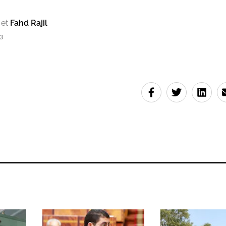
et
Fahd Rajil
3