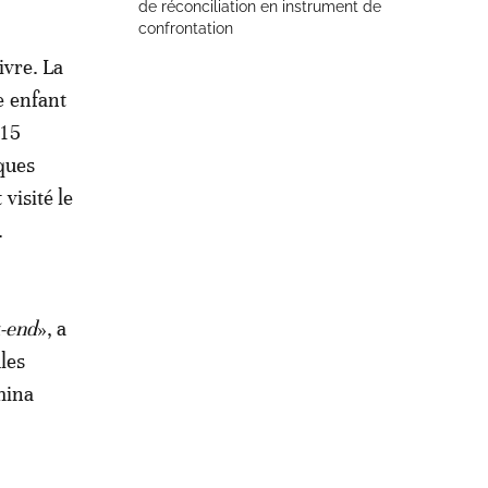
de réconciliation en instrument de
confrontation
ivre. La
e enfant
 15
ques
visité le
.
-end
», a
les
mina