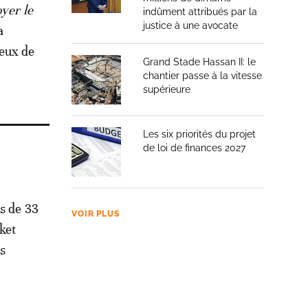
oyer le
indûment attribués par la
justice à une avocate
a
ieux de
Grand Stade Hassan II: le
chantier passe à la vitesse
supérieure
Les six priorités du projet
de loi de finances 2027
ts de 33
VOIR PLUS
ket
es