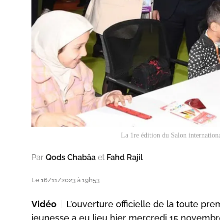
La 1re édition du Salon internation
Par
Qods Chabâa
et
Fahd Rajil
Le 16/11/2023 à 19h53
Vidéo
L’ouverture officielle de la toute pre
jeunesse a eu lieu hier mercredi 15 novembr