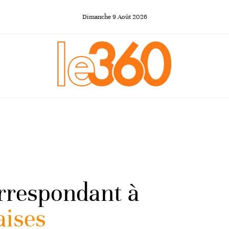
Dimanche
9
Août
2026
orrespondant à
aises