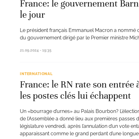
France: le gouvernement Barni
le jour
Le président français Emmanuel Macron a nommé 
du gouvernement dirigé par le Premier ministre Mich
21.09.2024 - 19:35
INTERNATIONAL
France: le RN rate son entrée 
les postes clés lui échappent
Un «bourrage d’urnes» au Palais Bourbon? L’élect
de l’Assemblée a donné lieu aux premières passes 
législature vendredi, après l’annulation d’un vote ent
apparaissant comme le grand perdant d’une longue s