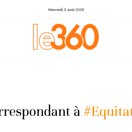
Mercredi
5
Août
2026
orrespondant à
#Equita