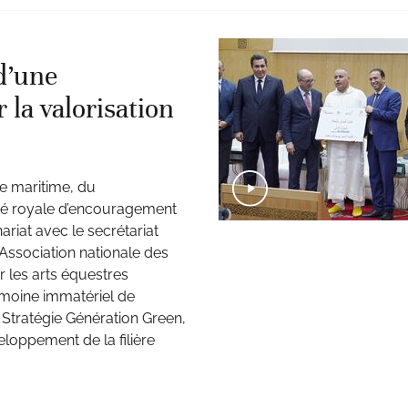
d’une
 la valorisation
he maritime, du
été royale d’encouragement
riat avec le secrétariat
l’Association nationale des
 les arts équestres
imoine immatériel de
la Stratégie Génération Green,
oppement de la filière