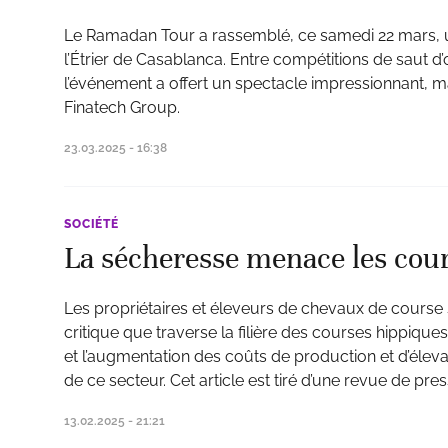
Le Ramadan Tour a rassemblé, ce samedi 22 mars, u
l’Étrier de Casablanca. Entre compétitions de saut d’
l’événement a offert un spectacle impressionnant, m
Finatech Group.
23.03.2025 - 16:38
SOCIÉTÉ
La sécheresse menace les cou
Les propriétaires et éleveurs de chevaux de course s’
critique que traverse la filière des courses hippique
et l’augmentation des coûts de production et d’élevag
de ce secteur. Cet article est tiré d’une revue de pres
13.02.2025 - 21:21