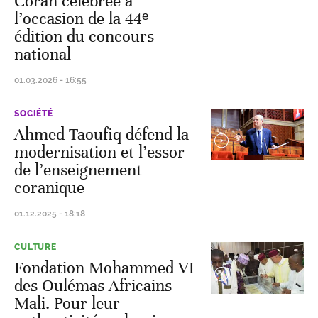
Coran célébrée à
l’occasion de la 44ᵉ
édition du concours
national
01.03.2026 - 16:55
SOCIÉTÉ
Ahmed Taoufiq défend la
modernisation et l’essor
de l’enseignement
coranique
01.12.2025 - 18:18
CULTURE
Fondation Mohammed VI
des Oulémas Africains-
Mali. Pour leur