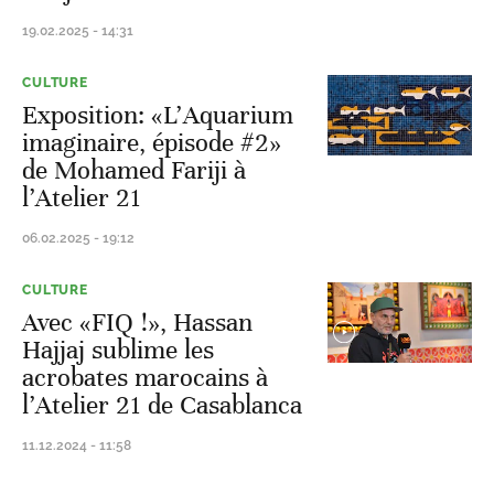
19.02.2025 - 14:31
CULTURE
Exposition: «L’Aquarium
imaginaire, épisode #2»
de Mohamed Fariji à
l’Atelier 21
06.02.2025 - 19:12
CULTURE
Avec «FIQ !», Hassan
Hajjaj sublime les
acrobates marocains à
l’Atelier 21 de Casablanca
11.12.2024 - 11:58