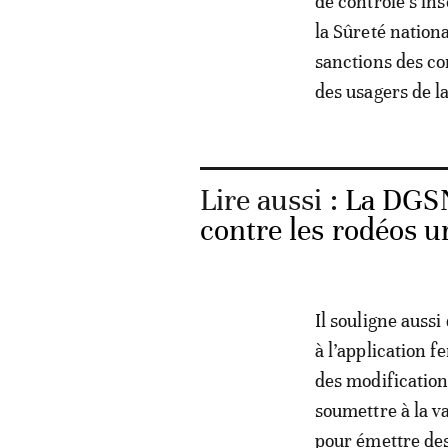
de contrôle s’ins
la Sûreté nationa
sanctions des co
des usagers de l
Lire aussi :
La DGSN 
contre les rodéos u
Il souligne aussi
à l’application f
des modification
soumettre à la v
pour émettre des 