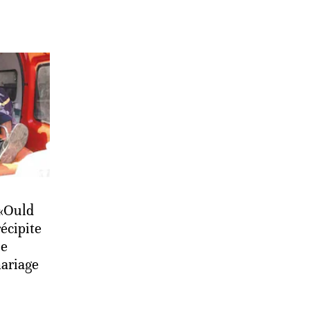
 «Ould
écipite
le
mariage