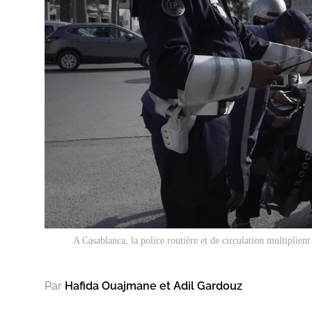
A Casablanca, la police routière et de circulation multiplient
Par
Hafida Ouajmane et Adil Gardouz