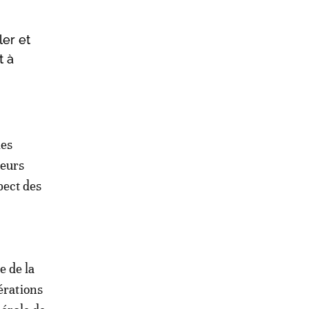
ler et
t à
les
leurs
pect des
 de la
érations