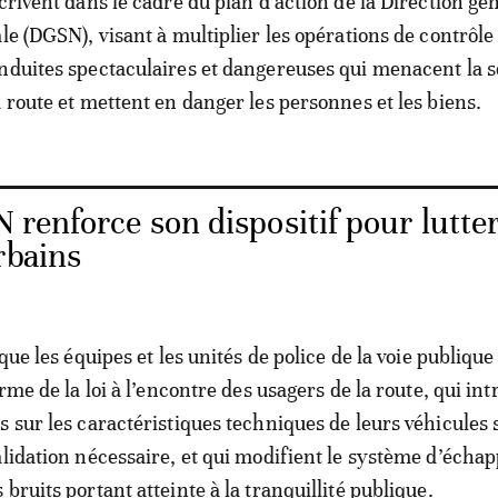
crivent dans le cadre du plan d’action de la Direction gé
le (DGSN), visant à multiplier les opérations de contrôle
nduites spectaculaires et dangereuses qui menacent la s
a route et mettent en danger les personnes et les biens.
renforce son dispositif pour lutte
rbains
 que les équipes et les unités de police de la voie publique 
erme de la loi à l’encontre des usagers de la route, qui in
s sur les caractéristiques techniques de leurs véhicules 
alidation nécessaire, et qui modifient le système d’éch
bruits portant atteinte à la tranquillité publique.