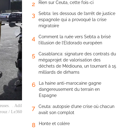
Rien sur Ceuta, cette fois-ci
2
Sebta: les dessous de l’arrêt de justice
3
espagnole qui a provoqué la crise
migratoire
Comment la ruée vers Sebta a brisé
4
l’illusion de l’Eldorado européen
Casablanca: signature des contrats du
5
mégaprojet de valorisation des
déchets de Médiouna, un tournant à 15
milliards de dirhams
La haine anti-marocaine gagne
6
dangereusement du terrain en
Espagne
reuses. . Adil
Ceuta: autopsie d’une crise où chacun
7
rouz / Le360
avait son complot
Honte et colère
8