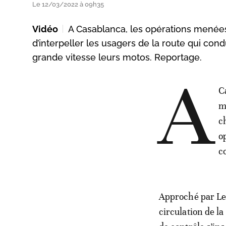
Le 12/03/2022 à 09h35
Vidéo
A Casablanca, les opérations menées 
d’interpeller les usagers de la route qui co
grande vitesse leurs motos. Reportage.
A
C
mo
c
o
c
Approché par Le
circulation de l