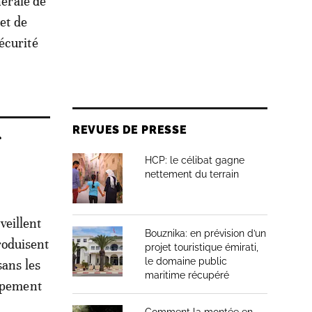
nérale de
 et de
écurité
REVUES DE PRESSE
r
HCP: le célibat gagne
nettement du terrain
veillent
Bouznika: en prévision d’un
troduisent
projet touristique émirati,
le domaine public
sans les
maritime récupéré
appement