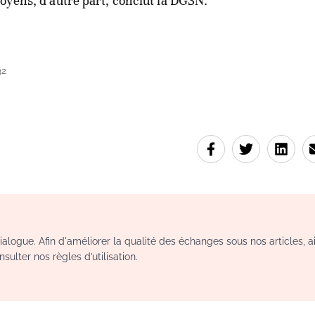
toyens, d’autre part, conclut la DGSN.
32
logue. Afin d'améliorer la qualité des échanges sous nos articles, a
sulter nos règles d’utilisation.