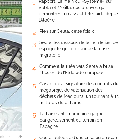
Rapport. La main du «Système» sur
1
Sebta et Melilla: ces preuves qui
démontrent un assaut téléguidé depuis
l’Algérie
Rien sur Ceuta, cette fois-ci
2
Sebta: les dessous de l’arrêt de justice
3
espagnole qui a provoqué la crise
migratoire
Comment la ruée vers Sebta a brisé
4
l’illusion de l’Eldorado européen
Casablanca: signature des contrats du
5
mégaprojet de valorisation des
déchets de Médiouna, un tournant à 15
milliards de dirhams
La haine anti-marocaine gagne
6
dangereusement du terrain en
Espagne
cidents. . DR
Ceuta: autopsie d’une crise où chacun
7