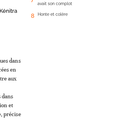
avait son complot
Kénitra
Honte et colère
8
nues dans
cées en
tre aux
s dans
ion et
, précise