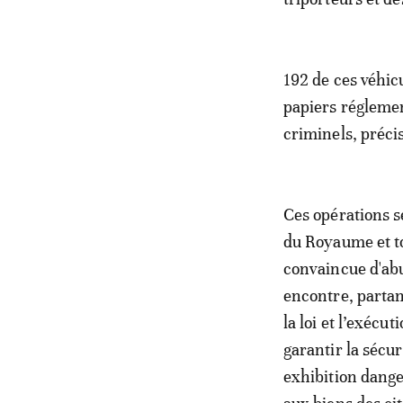
192 de ces véhic
papiers réglemen
criminels, préci
Ces opérations s
du Royaume et t
convaincue d'abus
encontre, partan
la loi et l’exécu
garantir la sécur
exhibition dange