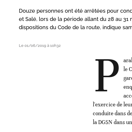
Douze personnes ont été arrêtées pour condu
et Salé, lors de la période allant du 28 au 31
dispositions du Code de la route, indique sam
Le 01/06/2019 à 10h32
P
ara
le 
gar
enq
acc
l'exercice de le
conduite dans d
la DGSN dans u