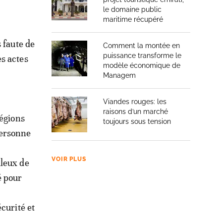
le domaine public
maritime récupéré
 faute de
Comment la montée en
puissance transforme le
s actes
modèle économique de
Managem
Viandes rouges: les
raisons d’un marché
régions
toujours sous tension
personne
VOIR PLUS
uleux de
é pour
curité et