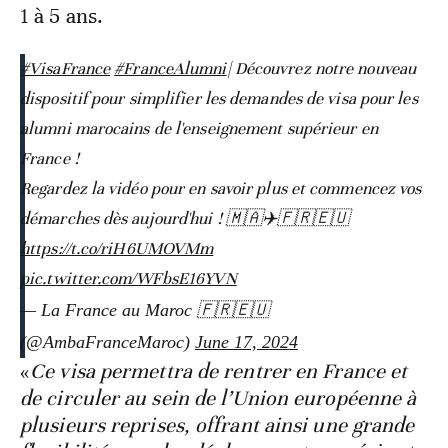
1 à 5 ans.
#VisaFrance
#FranceAlumni
| Découvrez notre nouveau
dispositif pour simplifier les demandes de visa pour les
alumni marocains de l'enseignement supérieur en
France !
Regardez la vidéo pour en savoir plus et commencez vos
démarches dès aujourd'hui ! 🇲🇦✈️🇫🇷🇪🇺
https://t.co/riH6UMOVMm
pic.twitter.com/WFbsE16YVN
— La France au Maroc 🇫🇷🇪🇺
(@AmbaFranceMaroc)
June 17, 2024
«
Ce visa permettra de rentrer en France et
de circuler au sein de l’Union européenne à
plusieurs reprises, offrant ainsi une grande