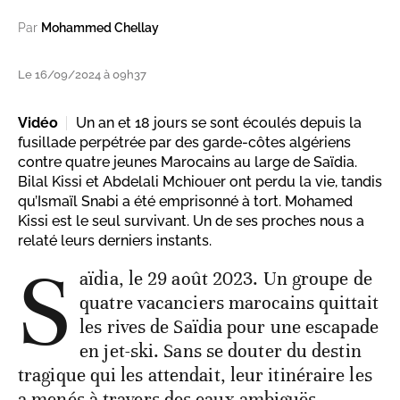
Par
Mohammed Chellay
Le 16/09/2024 à 09h37
Vidéo
Un an et 18 jours se sont écoulés depuis la
fusillade perpétrée par des garde-côtes algériens
contre quatre jeunes Marocains au large de Saïdia.
Bilal Kissi et Abdelali Mchiouer ont perdu la vie, tandis
qu’Ismaïl Snabi a été emprisonné à tort. Mohamed
Kissi est le seul survivant. Un de ses proches nous a
relaté leurs derniers instants.
S
aïdia, le 29 août 2023. Un groupe de
quatre vacanciers marocains quittait
les rives de Saïdia pour une escapade
en jet-ski. Sans se douter du destin
tragique qui les attendait, leur itinéraire les
a menés à travers des eaux ambiguës.