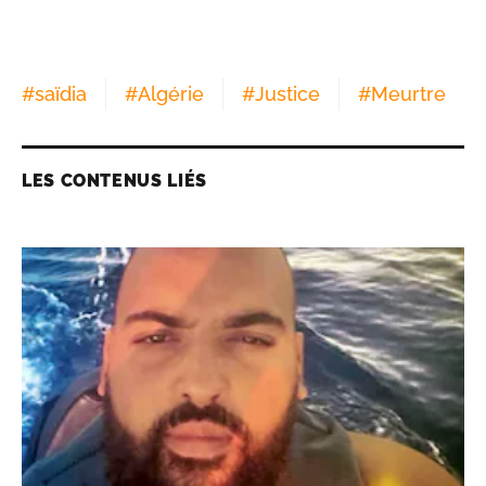
#
saïdia
#
Algérie
#
Justice
#
Meurtre
LES CONTENUS LIÉS