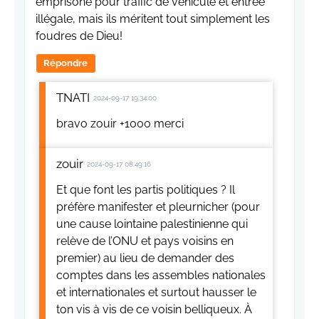
emprisoné pour traffic de véhicule et entrée
illégale, mais ils méritent tout simplement les
foudres de Dieu!
Répondre
TNATI
2024-09-17 19:34:00
bravo zouir +1000 merci
zouir
2024-09-17 08:49:16
Et que font les partis politiques ? Il
préfère manifester et pleurnicher (pour
une cause lointaine palestinienne qui
relève de l’ONU et pays voisins en
premier) au lieu de demander des
comptes dans les assembles nationales
et internationales et surtout hausser le
ton vis à vis de ce voisin belliqueux. À