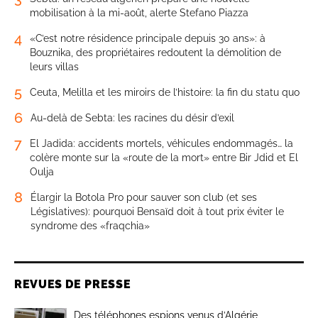
mobilisation à la mi-août, alerte Stefano Piazza
4
«C’est notre résidence principale depuis 30 ans»: à
Bouznika, des propriétaires redoutent la démolition de
leurs villas
5
Ceuta, Melilla et les miroirs de l’histoire: la fin du statu quo
6
Au-delà de Sebta: les racines du désir d’exil
7
El Jadida: accidents mortels, véhicules endommagés… la
colère monte sur la «route de la mort» entre Bir Jdid et El
Oulja
8
Élargir la Botola Pro pour sauver son club (et ses
Législatives): pourquoi Bensaïd doit à tout prix éviter le
syndrome des «fraqchia»
REVUES DE PRESSE
Des téléphones espions venus d’Algérie