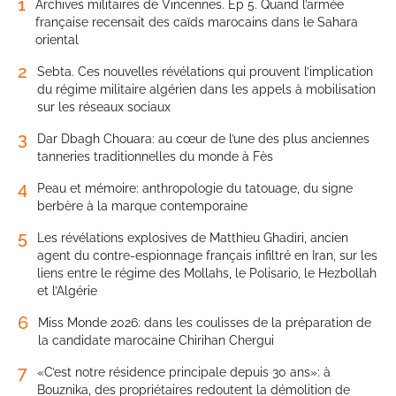
1
Archives militaires de Vincennes. Ep 5. Quand l’armée
française recensait des caïds marocains dans le Sahara
oriental
2
Sebta. Ces nouvelles révélations qui prouvent l’implication
du régime militaire algérien dans les appels à mobilisation
sur les réseaux sociaux
3
Dar Dbagh Chouara: au cœur de l’une des plus anciennes
tanneries traditionnelles du monde à Fès
4
Peau et mémoire: anthropologie du tatouage, du signe
berbère à la marque contemporaine
5
Les révélations explosives de Matthieu Ghadiri, ancien
agent du contre-espionnage français infiltré en Iran, sur les
liens entre le régime des Mollahs, le Polisario, le Hezbollah
et l’Algérie
6
Miss Monde 2026: dans les coulisses de la préparation de
la candidate marocaine Chirihan Chergui
7
«C’est notre résidence principale depuis 30 ans»: à
Bouznika, des propriétaires redoutent la démolition de