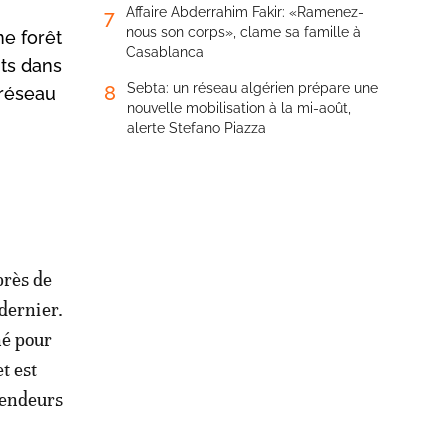
Affaire Abderrahim Fakir: «Ramenez-
7
nous son corps», clame sa famille à
ne forêt
Casablanca
nts dans
Sebta: un réseau algérien prépare une
8
 réseau
nouvelle mobilisation à la mi-août,
alerte Stefano Piazza
près de
 dernier.
hé pour
t est
vendeurs