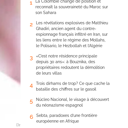
La Colombie change de position et
1
reconnaît la souveraineté du Maroc sur
son Sahara
Les révélations explosives de Matthieu
2
Ghadiri, ancien agent du contre-
espionnage français infiltré en Iran, sur
les liens entre le régime des Mollahs,
le Polisario, le Hezbollah et l’Algérie
«C’est notre résidence principale
3
depuis 30 ans»: à Bouznika, des
propriétaires redoutent la démolition
de leurs villas
Trois dirhams de trop? Ce que cache la
4
bataille des chiffres sur le gasoil
Núcleo Nacional, le visage à découvert
5
du néonazisme espagnol
Sebta, paradoxes d’une frontière
6
européenne en Afrique
Dr