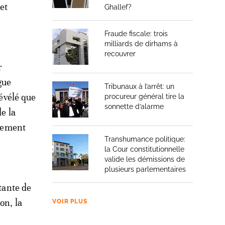
et
Ghallef?
Fraude fiscale: trois
milliards de dirhams à
recouvrer
r
gue
Tribunaux à l’arrêt: un
révélé que
procureur général tire la
sonnette d’alarme
de la
alement
Transhumance politique:
la Cour constitutionnelle
valide les démissions de
plusieurs parlementaires
rtante de
on, la
VOIR PLUS