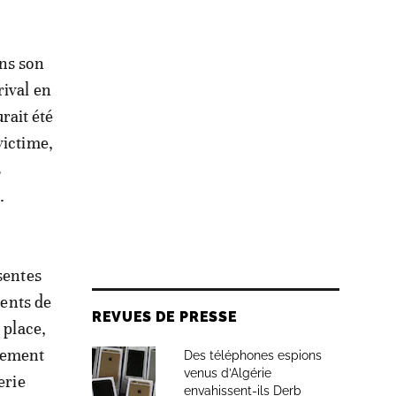
ns son
rival en
urait été
victime,
s
.
sentes
ments de
REVUES DE PRESSE
 place,
atement
Des téléphones espions
venus d’Algérie
erie
envahissent-ils Derb