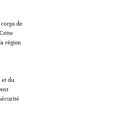
e corps de
 Cette
la région
 et du
vent
sécurité