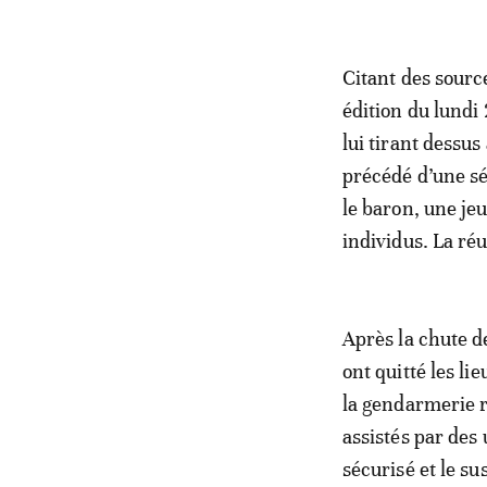
Citant des sourc
édition du lundi
lui tirant dessus
précédé d’une sé
le baron, une je
individus. La ré
Après la chute d
ont quitté les li
la gendarmerie ro
assistés par des
sécurisé et le su