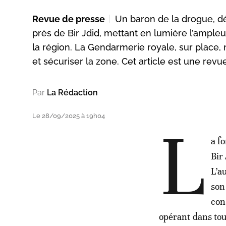
Revue de presse
Un baron de la drogue, déj
près de Bir Jdid, mettant en lumière l’ampleu
la région. La Gendarmerie royale, sur plac
et sécuriser la zone. Cet article est une rev
Par
La Rédaction
Le 28/09/2025 à 19h04
L
a f
Bir
L’a
son
con
opérant dans tou