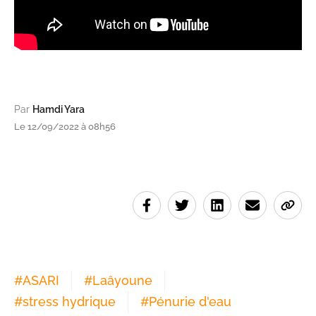
Par
Hamdi Yara
Le 12/09/2022 à 08h56
#
ASARI
#
Laâyoune
#
stress hydrique
#
Pénurie d'eau