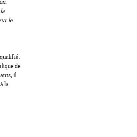
on.
la
sur le
qualifié,
blique de
ants, il
à la