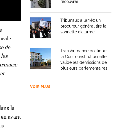
recouvrer
Tribunaux à l’arrêt: un
procureur général tire la
e
sonnette d’alarme
ocale.
se de
Transhumance politique:
 les
la Cour constitutionnelle
valide les démissions de
harmacie
plusieurs parlementaires
et
VOIR PLUS
dans la
 en avant
es