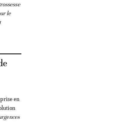
grossesse
ur le
t
de
 prise en
olution
 urgences