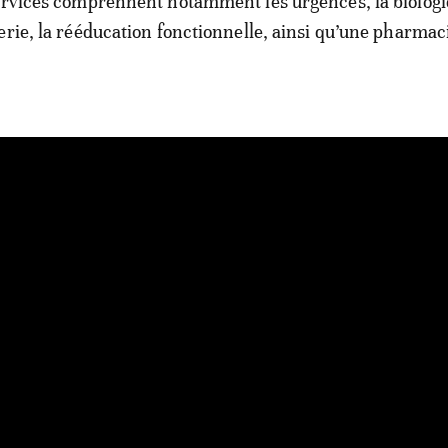
ervices comprennent notamment les urgences, la biologi
erie, la rééducation fonctionnelle, ainsi qu’une pharmac