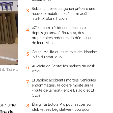
Sebta: un réseau algérien prépare une
3
nouvelle mobilisation à la mi-août,
alerte Stefano Piazza
«C’est notre résidence principale
4
depuis 30 ans»: à Bouznika, des
propriétaires redoutent la démolition
de leurs villas
Ceuta, Melilla et les miroirs de l’histoire:
5
la fin du statu quo
Au-delà de Sebta: les racines du désir
6
l de Tarfaya.
d’exil
El Jadida: accidents mortels, véhicules
7
endommagés… la colère monte sur la
«route de la mort» entre Bir Jdid et El
Oulja
pour une
Élargir la Botola Pro pour sauver son
8
club (et ses Législatives): pourquoi
ffre de