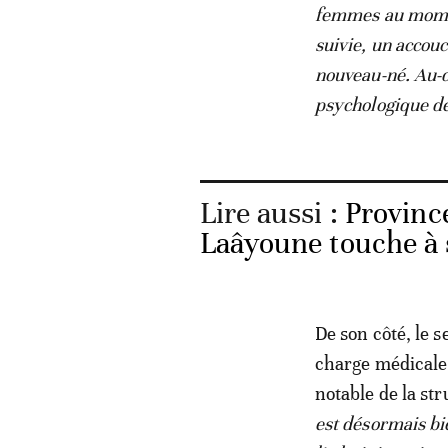
femmes au moment
suivie, un accou
nouveau-né. Au-d
psychologique de
Lire aussi :
Provinc
Laâyoune touche à s
De son côté, le s
charge médicale.
notable de la str
est désormais bi