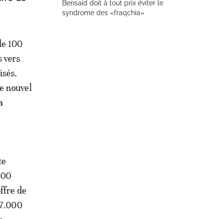
Bensaïd doit à tout prix éviter le
syndrome des «fraqchia»
de 100
s vers
isés.
e nouvel
a
te
100
ffre de
17.000