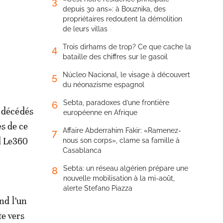
3
depuis 30 ans»: à Bouznika, des
propriétaires redoutent la démolition
de leurs villas
Trois dirhams de trop? Ce que cache la
4
bataille des chiffres sur le gasoil
Núcleo Nacional, le visage à découvert
5
du néonazisme espagnol
Sebta, paradoxes d’une frontière
6
t décédés
européenne en Afrique
es de ce
Affaire Abderrahim Fakir: «Ramenez-
7
d Le360
nous son corps», clame sa famille à
Casablanca
Sebta: un réseau algérien prépare une
8
nouvelle mobilisation à la mi-août,
alerte Stefano Piazza
nd l’un
te vers