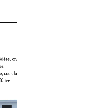
édées, on
es
, sous la
faire.