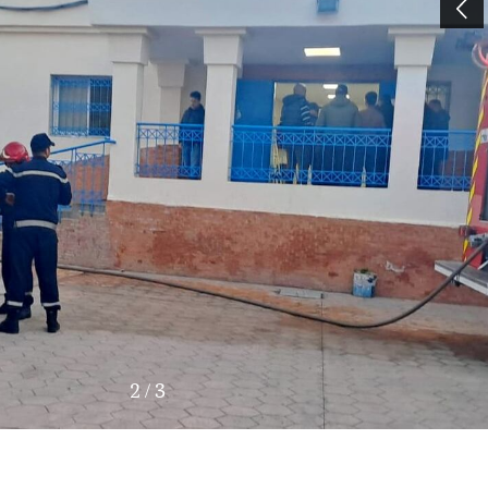
3
/
3