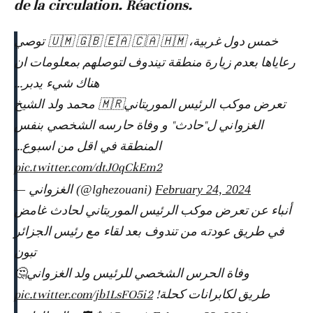
de la circulation. Réactions.
خمس دول غربية، 🇺🇲 🇬🇧 🇪🇦 🇨🇦 🇭🇲 توصي
رعاياها بعدم زيارة منطقة تيندوف لتوصلهم بمعلومات ان
هناك شيء يدبر…
تعرض موكب الرئيس الموريتاني🇲🇷 محمد ولد الشيخ
الغزواني ل"حادث" و وفاة حارسه الشخصي بنفس
المنطقة في اقل من اسبوع...
pic.twitter.com/dtJ0qCkEm2
— الغزواني (@lghezouani)
February 24, 2024
أنباء عن تعرض موكب الرئيس الموريتاني لحادث غامض
في طريق عودته من تندوف بعد لقاء مع رئيس الجزائر
تبون
وفاة الحرس الشخصي للرئيس ولد الغزواني🤔
pic.twitter.com/jb1LsFO5i2
طريق لكابرانات كحلة!