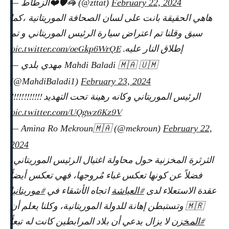
— الزطاط❤️🛡️🦓 (@zttat)
February 22, 2024
هاهي الحقيقة بانت على لسان الصحافة الموريتانية ،كما
سبق وقلنا تم اعتراض سيارة الرئيس الموريتاني و تم
pic.twitter.com/oeGkp6WrQE
إطلاق النار عليه.
— مهدي بلدي Mahdi Baladi 🇲🇦 🇺🇲
(@MahdiBaladi1)
February 23, 2024
الرئيس الموريتاني وكانه رهينة تحت التهديد !!!!!!!!!!!!
pic.twitter.com/UQgwz6Kz9V
— Amina Ro Mekroun🇲🇦 (@mekroun)
February 22,
2024
الثرثرة المخزنية حول محاولة اغتيال الرئيس الموريتاني،
فضلاً عن كونها تعكس غباء مُروجها، فهي تعكس أيضاً
عقدة الاستعلاء لدى
#العياشة
اتجاه الأشقاء في
#موريتانيا
🇲🇷 وتستبطن إهانة للدولة الموريتانية، وكلنا يعلم أن
#المخزن
لا يزال يدعي أن بلاد المرابطين كانت له تبعاً