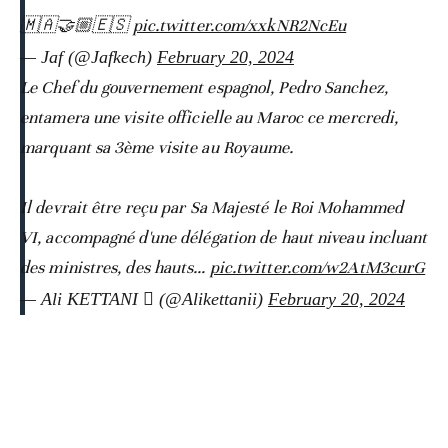
🇲🇦🤝🏼🇪🇸
pic.twitter.com/xxkNR2NcEu
— Jaf (@Jafkech)
February 20, 2024
Le Chef du gouvernement espagnol, Pedro Sanchez,
entamera une visite officielle au Maroc ce mercredi,
marquant sa 3ème visite au Royaume.
Il devrait être reçu par Sa Majesté le Roi Mohammed
VI, accompagné d'une délégation de haut niveau incluant
des ministres, des hauts…
pic.twitter.com/w2AtM3curG
— Ali KETTANI  (@Alikettanii)
February 20, 2024