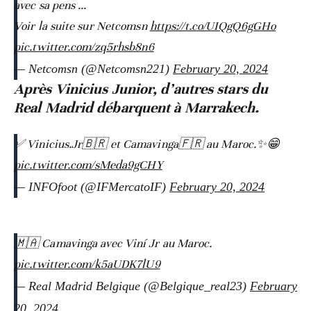
avec sa pens ...
Voir la suite sur Netcomsn
https://t.co/UIQgQ6gGHo
pic.twitter.com/zq5rhsb8n6
— Netcomsn (@Netcomsn221)
February 20, 2024
Après Vinicius Junior, d’autres stars du
Real Madrid débarquent à Marrakech.
✅️ Vinicius.Jr🇧🇷 et Camavinga🇫🇷 au Maroc.✨️😁
pic.twitter.com/sMeda9gCHY
— INFOfoot (@IFMercatoIF)
February 20, 2024
🇲🇦 Camavinga avec Viní Jr au Maroc.
pic.twitter.com/k5aUDK7lU9
— Real Madrid Belgique (@Belgique_real23)
February
20, 2024