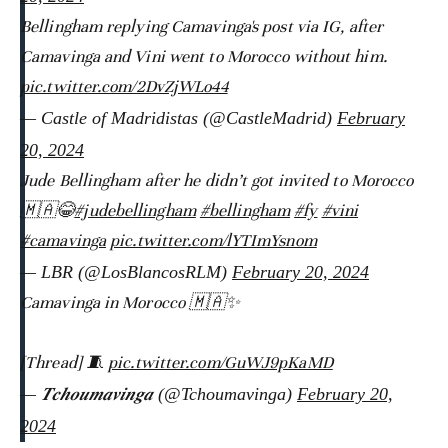
Bellingham replying Camavinga's post via IG, after
Camavinga and Vini went to Morocco without him.
pic.twitter.com/2DvZjWLo44
— Castle of Madridistas (@CastleMadrid)
February
20, 2024
Jude Bellingham after he didn’t got invited to Morocco
🇲🇦😂
#judebellingham
#bellingham
#fy
#vini
#camavinga
pic.twitter.com/lYTImYsnom
— LBR (@LosBlancosRLM)
February 20, 2024
Camavinga in Morocco 🇲🇦✨
[Thread] 🧵
pic.twitter.com/GuWJ9pKaMD
— 𝑻𝒄𝒉𝒐𝒖𝒎𝒂𝒗𝒊𝒏𝒈𝒂 (@Tchoumavinga)
February 20,
2024