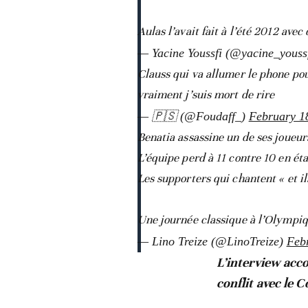
Aulas l’avait fait à l’été 2012 avec
— Yacine Youssfi (@yacine_youss
Clauss qui va allumer le phone po
vraiment j’suis mort de rire
— 🇵🇸 (@Foudaff_)
February 1
Benatia assassine un de ses joueurs
L’équipe perd à 11 contre 10 en ét
Les supporters qui chantent « et il
Une journée classique à l’Olympi
— Lino Treize (@LinoTreize)
Feb
L’interview acc
conflit avec le