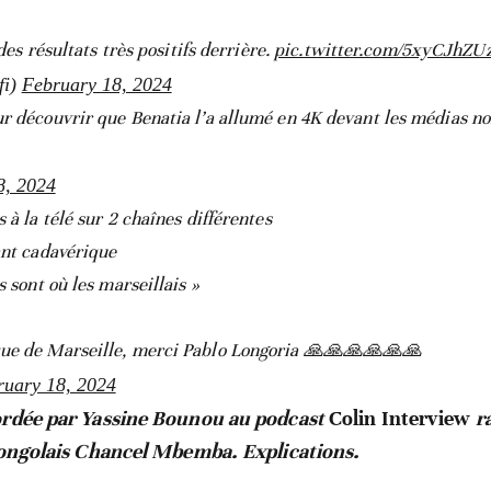
 des résultats très positifs derrière.
pic.twitter.com/5xyCJhZU
fi)
February 18, 2024
ur découvrir que Benatia l’a allumé en 4K devant les médias n
8, 2024
 à la télé sur 2 chaînes différentes
ant cadavérique
s sont où les marseillais »
que de Marseille, merci Pablo Longoria 🙏🙏🙏🙏🙏🙏
ruary 18, 2024
ordée par Yassine Bounou au podcast
Colin Interview
ra
 Congolais Chancel Mbemba. Explications.