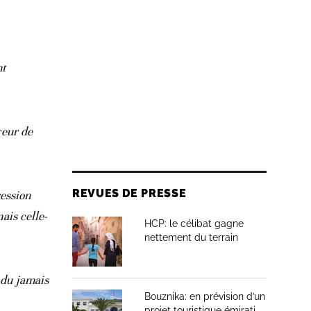
nt
reur de
REVUES DE PRESSE
ression
ais celle-
HCP: le célibat gagne
nettement du terrain
 du jamais
Bouznika: en prévision d’un
projet touristique émirati,