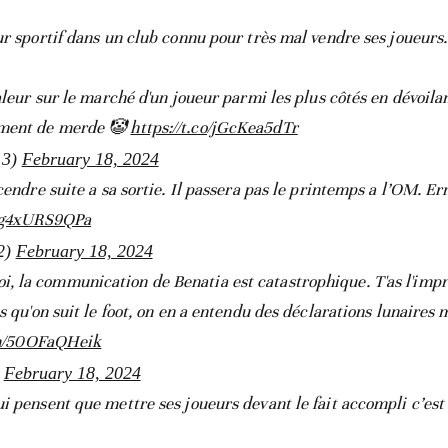
ur sportif dans un club connu pour très mal vendre ses joueurs.
aleur sur le marché d'un joueur parmi les plus côtés en dévoila
ement de merde 🤡
https://t.co/jGcKea5dTr
13)
February 18, 2024
cendre suite a sa sortie. Il passera pas le printemps a l’OM. Er
o/g4xURS9QPa
2)
February 18, 2024
i, la communication de Benatia est catastrophique. T'as l'imp
s qu'on suit le foot, on en a entendu des déclarations lunaires m
om/50OFaQHeik
)
February 18, 2024
i pensent que mettre ses joueurs devant le fait accompli c’est