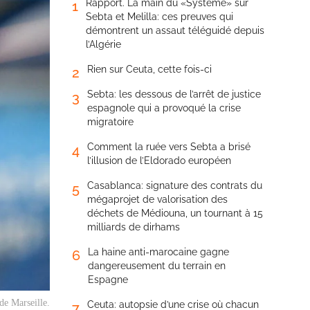
Rapport. La main du «Système» sur
1
Sebta et Melilla: ces preuves qui
démontrent un assaut téléguidé depuis
l’Algérie
Rien sur Ceuta, cette fois-ci
2
Sebta: les dessous de l’arrêt de justice
3
espagnole qui a provoqué la crise
migratoire
Comment la ruée vers Sebta a brisé
4
l’illusion de l’Eldorado européen
Casablanca: signature des contrats du
5
mégaprojet de valorisation des
déchets de Médiouna, un tournant à 15
milliards de dirhams
La haine anti-marocaine gagne
6
dangereusement du terrain en
Espagne
de Marseille.
Ceuta: autopsie d’une crise où chacun
7