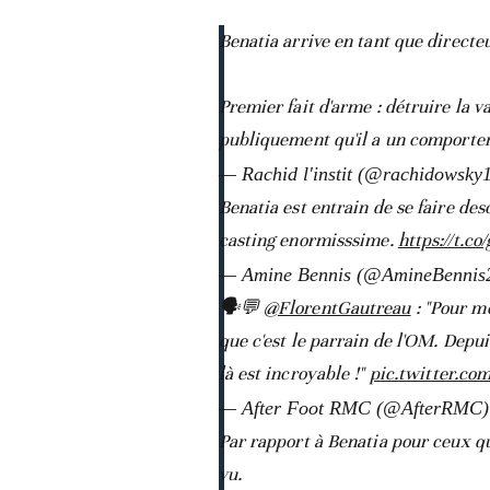
Benatia arrive en tant que directe
Premier fait d'arme : détruire la v
publiquement qu'il a un comport
— Rachid l'instit (@rachidowsky
Benatia est entrain de se faire des
casting enormisssime.
https://t.c
— Amine Bennis (@AmineBennis
🗣️💬
@FlorentGautreau
: "Pour mo
que c'est le parrain de l'OM. Depui
là est incroyable !"
pic.twitter.c
— After Foot RMC (@AfterRMC
Par rapport à Benatia pour ceux qu
vu.