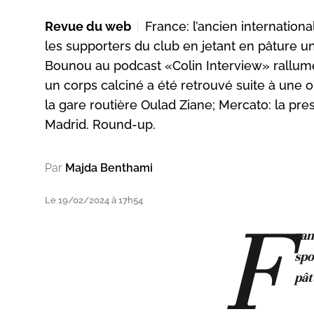
Revue du web
France: l’ancien internationa
les supporters du club en jetant en pâture u
Bounou au podcast «Colin Interview» rallume
un corps calciné a été retrouvé suite à une
la gare routière Oulad Ziane; Mercato: la p
Madrid. Round-up.
Par
Majda Benthami
Le 19/02/2024 à 17h54
F
ran
spo
pât