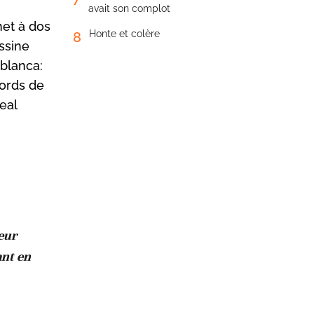
avait son complot
met à dos
Honte et colère
8
ssine
blanca:
bords de
eal
eur
ant en