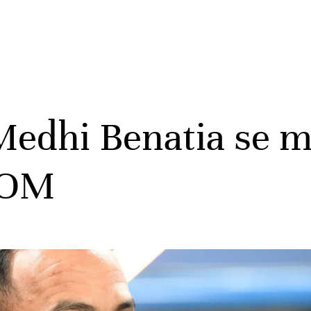
edhi Benatia se me
l’OM