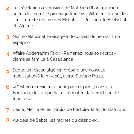
2
Les révélations explosives de Matthieu Ghadiri, ancien
agent du contre-espionnage français infiltré en Iran, sur les
liens entre le régime des Mollahs, le Polisario, le Hezbollah
et l’Algérie
3
Núcleo Nacional, le visage à découvert du néonazisme
espagnol
4
Affaire Abderrahim Fakir: «Ramenez-nous son corps»,
clame sa famille à Casablanca
5
Sebta: un réseau algérien prépare une nouvelle
mobilisation à la mi-août, alerte Stefano Piazza
6
«C’est notre résidence principale depuis 30 ans»: à
Bouznika, des propriétaires redoutent la démolition de
leurs villas
7
Ceuta, Melilla et les miroirs de l’histoire: la fin du statu quo
8
Au-delà de Sebta: les racines du désir d’exil