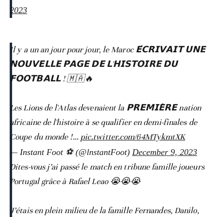
2023
Il y a un an jour pour jour, le Maroc 𝗘́𝗖𝗥𝗜𝗩𝗔𝗜𝗧 𝗨𝗡𝗘
𝗡𝗢𝗨𝗩𝗘𝗟𝗟𝗘 𝗣𝗔𝗚𝗘 𝗗𝗘 𝗟'𝗛𝗜𝗦𝗧𝗢𝗜𝗥𝗘 𝗗𝗨
𝗙𝗢𝗢𝗧𝗕𝗔𝗟𝗟 ! 🇲🇦🔥
Les Lions de l'Atlas devenaient la 𝗣𝗥𝗘𝗠𝗜𝗘̀𝗥𝗘 nation
africaine de l'histoire à se qualifier en demi-finales de
Coupe du monde !…
pic.twitter.com/64MTykmtXK
— Instant Foot ⚽️ (@lnstantFoot)
December 9, 2023
Dites-vous j’ai passé le match en tribune famille joueurs
Portugal grâce à Rafael Leao 😭😭😭
J’étais en plein milieu de la famille Fernandes, Danilo,