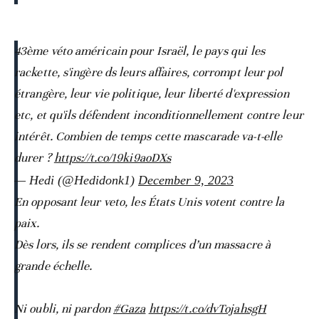
43ème véto américain pour Israël, le pays qui les
rackette, s'ingère ds leurs affaires, corrompt leur pol
étrangère, leur vie politique, leur liberté d'expression
etc, et qu'ils défendent inconditionnellement contre leur
intérêt. Combien de temps cette mascarade va-t-elle
durer ?
https://t.co/19ki9aoDXs
— Hedi (@Hedidonk1)
December 9, 2023
En opposant leur veto, les États Unis votent contre la
paix.
Dès lors, ils se rendent complices d’un massacre à
grande échelle.
Ni oubli, ni pardon
#Gaza
https://t.co/dvTojahsgH