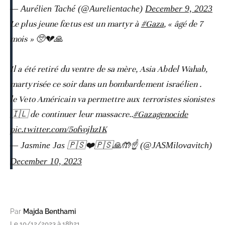
— Aurélien Taché (@Aurelientache)
December 9, 2023
Le plus jeune fœtus est un martyr à
#Gaza
, « âgé de 7
mois » 🥺💔🙏
Il a été retiré du ventre de sa mère, Asia Abdel Wahab,
martyrisée ce soir dans un bombardement israélien .
le Veto Américain va permettre aux terroristes sionistes
🇮🇱 de continuer leur massacre..
#Gazagenocide‌
pic.twitter.com/5ofvojhzIK
— Jasmine Jas 🇵🇸❤️🇵🇸🙏🤲☝️ (@JASMilovavitch)
December 10, 2023
Par
Majda Benthami
Le 10/12/2023 à 18h21