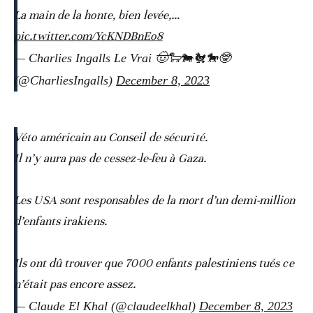
La main de la honte, bien levée,…
pic.twitter.com/YcKNDBnEo8
— Charlies Ingalls Le Vrai 🤠🐑🐄🐔🐎🤓
(@CharliesIngalls)
December 8, 2023
Véto américain au Conseil de sécurité.
Il n’y aura pas de cessez-le-feu à Gaza.
Les USA sont responsables de la mort d’un demi-million
d’enfants irakiens.
Ils ont dû trouver que 7000 enfants palestiniens tués ce
n’était pas encore assez.
— Claude El Khal (@claudeelkhal)
December 8, 2023