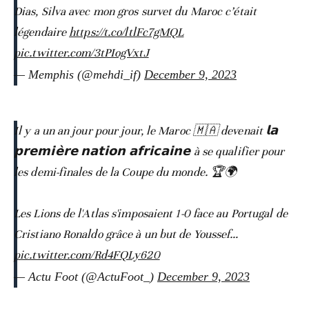
Dias, Silva avec mon gros survet du Maroc c’était
légendaire
https://t.co/ltlFc7gMQL
pic.twitter.com/3tPIogVxtJ
— Memphis (@mehdi_if)
December 9, 2023
Il y a un an jour pour jour, le Maroc 🇲🇦 devenait 𝗹𝗮
𝗽𝗿𝗲𝗺𝗶𝗲̀𝗿𝗲 𝗻𝗮𝘁𝗶𝗼𝗻 𝗮𝗳𝗿𝗶𝗰𝗮𝗶𝗻𝗲 à se qualifier pour
les demi-finales de la Coupe du monde. 🏆🌍
Les Lions de l'Atlas s'imposaient 1-0 face au Portugal de
Cristiano Ronaldo grâce à un but de Youssef…
pic.twitter.com/Rd4FQLy620
— Actu Foot (@ActuFoot_)
December 9, 2023