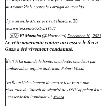
du Mountakhab, contre le Portugal de Ronaldo.
Il y a un an, le Maroc écrivait l'histoire. ✍🏽
pic.twitter.com/aQK0xHYOI7
— 🇲🇦 𝐄𝐥 𝐌𝐚𝐳𝐢𝐧𝐡𝐨 (@Mocrocito)
December 10, 2023
Le véto américain contre un cessez-le feu à
Gaza a été vivement condamné.
🚨🇵🇸 La main de la honte, bien levée, bien haut par
l'ambassadeur adjoint américain Robert Wood.
Les États-Unis viennent de mettre leur veto à une
résolution du Conseil de sécurité de l'ONU appelant à un
« cessez-le-feu immédiat » à
#Gaza
.