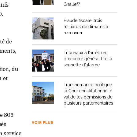
tifs
Ghallef?
0.
Fraude fiscale: trois
milliards de dirhams à
recouvrer
té de
ements,
Tribunaux à l’arrêt: un
procureur général tire la
sonnette d’alarme
tion, du
n et
Transhumance politique:
la Cour constitutionnelle
valide les démissions de
plusieurs parlementaires
de 806
ués
VOIR PLUS
n service