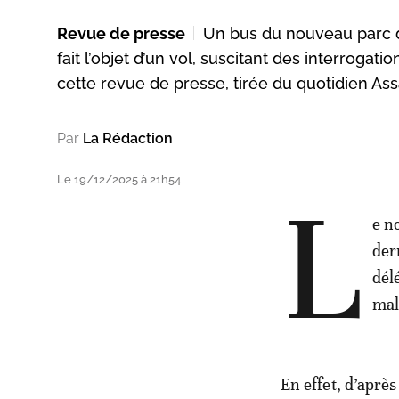
Revue de presse
Un bus du nouveau parc de
fait l’objet d’un vol, suscitant des interrogati
cette revue de presse, tirée du quotidien As
Par
La Rédaction
Le 19/12/2025 à 21h54
L
e n
der
dél
mal
En effet, d’aprè