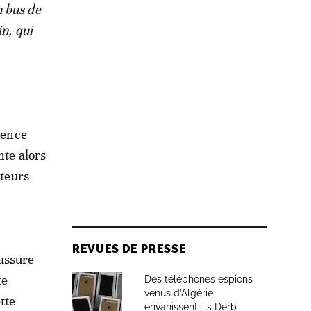
n bus de
in, qui
sence
nte alors
iteurs
REVUES DE PRESSE
assure
te
Des téléphones espions
venus d’Algérie
tte
envahissent-ils Derb