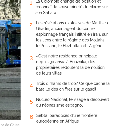
La Colombie change de position et
1
reconnaît la souveraineté du Maroc sur
son Sahara
Les révélations explosives de Matthieu
2
Ghadiri, ancien agent du contre-
espionnage français infiltré en Iran, sur
les liens entre le régime des Mollahs,
le Polisario, le Hezbollah et l’Algérie
«C’est notre résidence principale
3
depuis 30 ans»: à Bouznika, des
propriétaires redoutent la démolition
de leurs villas
Trois dirhams de trop? Ce que cache la
4
bataille des chiffres sur le gasoil
Núcleo Nacional, le visage à découvert
5
du néonazisme espagnol
Sebta, paradoxes d’une frontière
6
européenne en Afrique
ce de Chine.