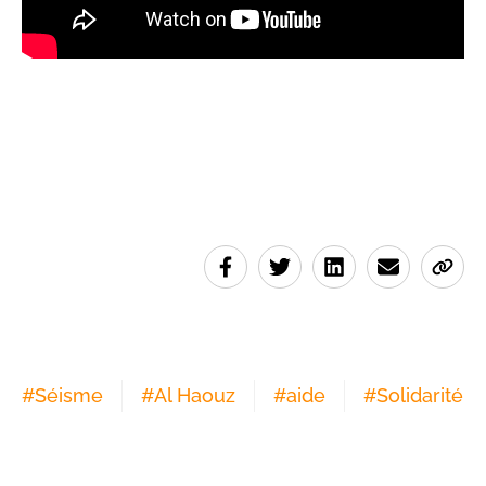
#
Séisme
#
Al Haouz
#
aide
#
Solidarité