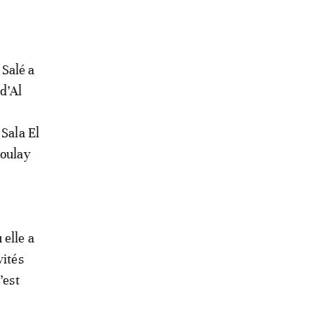
 Salé a
d’Al
 Sala El
Moulay
 elle a
vités
’est