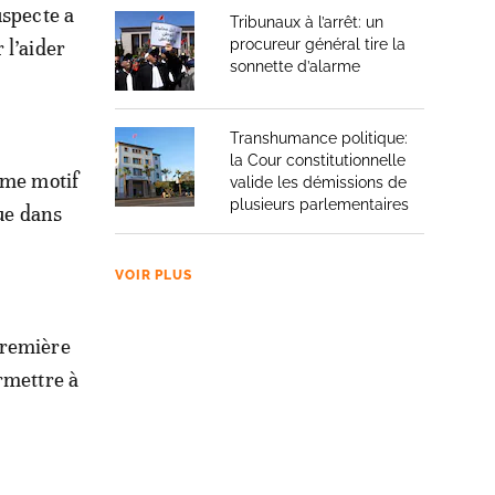
uspecte a
Tribunaux à l’arrêt: un
 l’aider
procureur général tire la
sonnette d’alarme
Transhumance politique:
la Cour constitutionnelle
ême motif
valide les démissions de
plusieurs parlementaires
nue dans
VOIR PLUS
première
rmettre à