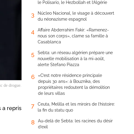
le Polisario, le Hezbollah et l’Algérie
Núcleo Nacional, le visage à découvert
3
du néonazisme espagnol
Affaire Abderrahim Fakir: «Ramenez-
4
nous son corps», clame sa famille à
Casablanca
Sebta: un réseau algérien prépare une
5
nouvelle mobilisation à la mi-août,
alerte Stefano Piazza
«C’est notre résidence principale
6
depuis 30 ans»: à Bouznika, des
ic de drogue.
propriétaires redoutent la démolition
de leurs villas
Ceuta, Melilla et les miroirs de l’histoire:
7
 a repris
la fin du statu quo
Au-delà de Sebta: les racines du désir
8
d’exil