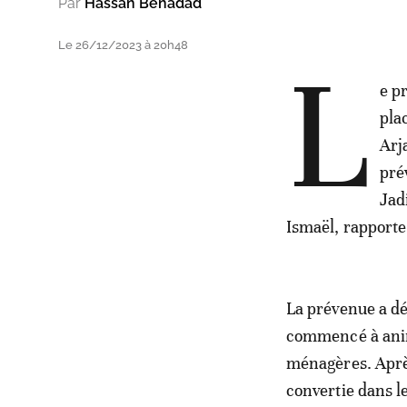
Par
Hassan Benadad
Le 26/12/2023 à 20h48
L
e p
pla
Arj
pré
Jad
Ismaël, rapport
La prévenue a dé
commencé à anime
ménagères. Après 
convertie dans l