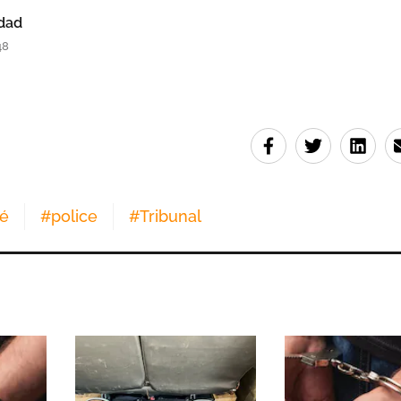
dad
48
lé
#
police
#
Tribunal