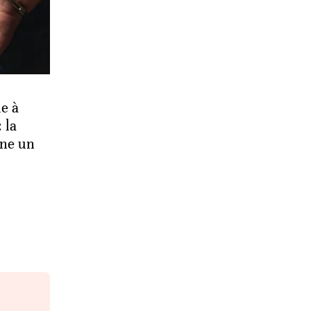
ue à
 la
ne un