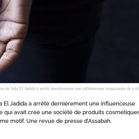
ire de Sala El Jadida a arrêté dernièrement une influenceuse soupçonnée de traf
ala El Jadida a arrêté dernièrement une influenceuse
 qui avait créé une société de produits cosmétiques
e même motif. Une revue de presse d’Assabah.