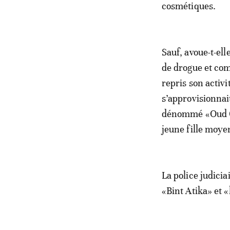
cosmétiques.
Sauf, avoue-t-ell
de drogue et com
repris son activi
s’approvisionnai
dénommé «Oud Gha
jeune fille moye
La police judici
«Bint Atika» et 