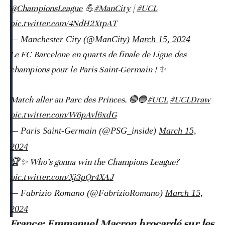
@ChampionsLeague
💪
#ManCity
|
#UCL
pic.twitter.com/4NdH2XtpAT
— Manchester City (@ManCity)
March 15, 2024
Le FC Barcelone en quarts de finale de Ligue des
champions pour le Paris Saint-Germain ! ✨
Match aller au Parc des Princes. 🔴🔵
#UCL
#UCLDraw
pic.twitter.com/W6pAvl6xdG
— Paris Saint-Germain (@PSG_inside)
March 15,
2024
🏆✨ Who’s gonna win the Champions League?
pic.twitter.com/Xj3pQr4XAJ
— Fabrizio Romano (@FabrizioRomano)
March 15,
2024
France: Emmanuel Macron brocardé sur les