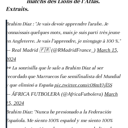
matchs des Lions de l’Atlas.
Extraits.
Brahim Díaz : "Je vais devoir apprendre l'arabe. Je
connaissais quelques mots, mais je suis parti très jeune
en Angleterre. Je vais l’apprendre, je m'engage à 100 %."
— Real Madrid 🇫🇷 (@RMadridFrance_)
March 15,
2024
👀 La sonrisilla que le sale a Brahim Díaz al ser
recordado que Marruecos fue semifinalista del Mundial
y que eliminó a España
pic.twitter.com/c08mY1jl5S
— ÁFRICA FUTBOLERA (@AfricaFutbolera)
March
15, 2024
Brahim Díaz: "Nunca he presionado a la Federación
Española. Me siento 100% español y me siento 100%