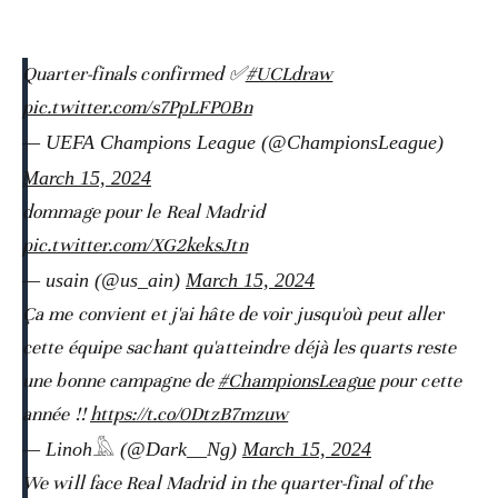
Quarter-finals confirmed ✅
#UCLdraw
pic.twitter.com/s7PpLFP0Bn
— UEFA Champions League (@ChampionsLeague)
March 15, 2024
dommage pour le Real Madrid
pic.twitter.com/XG2keksJtn
— usain (@us_ain)
March 15, 2024
Ça me convient et j'ai hâte de voir jusqu'où peut aller
cette équipe sachant qu'atteindre déjà les quarts reste
une bonne campagne de
#ChampionsLeague
pour cette
année !!
https://t.co/0DtzB7mzuw
— Linoh𓅓 (@Dark__Ng)
March 15, 2024
We will face Real Madrid in the quarter-final of the