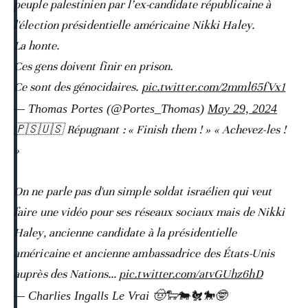
peuple palestinien par l’ex-candidate républicaine à
l'élection présidentielle américaine Nikki Haley.
La honte.
Ces gens doivent finir en prison.
Ce sont des génocidaires.
pic.twitter.com/2mml65fVx1
— Thomas Portes (@Portes_Thomas)
May 29, 2024
🇵🇸🇺🇸 Répugnant : « Finish them ! » « Achevez-les !
»
On ne parle pas d'un simple soldat israélien qui veut
faire une vidéo pour ses réseaux sociaux mais de Nikki
Haley, ancienne candidate à la présidentielle
américaine et ancienne ambassadrice des États-Unis
auprès des Nations…
pic.twitter.com/atvGUhz6hD
— Charlies Ingalls Le Vrai 🤠🐑🐄🐔🐎🤓