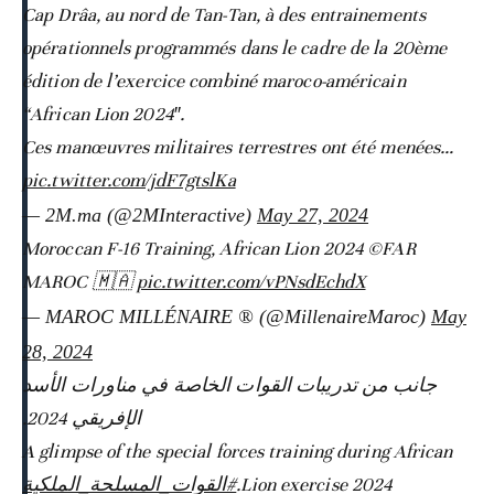
Cap Drâa, au nord de Tan-Tan, à des entrainements
opérationnels programmés dans le cadre de la 20ème
édition de l’exercice combiné maroco-américain
“African Lion 2024″.
Ces manœuvres militaires terrestres ont été menées…
pic.twitter.com/jdF7gtslKa
— 2M.ma (@2MInteractive)
May 27, 2024
Moroccan F-16 Training, African Lion 2024 ©️FAR
MAROC 🇲🇦
pic.twitter.com/vPNsdEchdX
— MAROC MILLÉNAIRE ® (@MillenaireMaroc)
May
28, 2024
جانب من تدريبات القوات الخاصة في مناورات الأسد
الإفريقي 2024.
A glimpse of the special forces training during African
#القوات_المسلحة_الملكية
Lion exercise 2024.