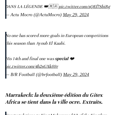
DANS LA LÉGENDE 👑🇲🇦
pic.twitter.com/sQEf7SbiRg
— Actu Mocro (@ActuMocro)
May 29, 2024
No one has scored more goals in European competitions
this season than Ayoub El Kaabi.
His 14th and final one was 𝐬𝐩𝐞𝐜𝐢𝐚𝐥 ❤️
pic.twitter.com/4h2sGXk69r
— B/R Football (@brfootball)
May 29, 2024
Marrakech: la deuxième édition du Gitex
Africa se tient dans la ville ocre. Extraits.