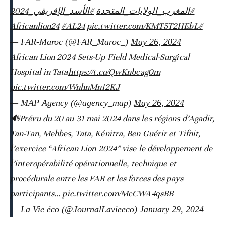
#المغرب_الولايات_المتحدة
#الأسد_الإفريقي_2024
#AL24
pic.twitter.com/KMT5T2HEbL
#Africanlion24
— FAR-Maroc (@FAR_Maroc_)
May 26, 2024
African Lion 2024 Sets-Up Field Medical-Surgical
Hospital in Tata
https://t.co/QwKnbcag0m
pic.twitter.com/WnhnMn12KJ
— MAP Agency (@agency_map)
May 26, 2024
🔊Prévu du 20 au 31 mai 2024 dans les régions d’Agadir,
Tan-Tan, Mehbes, Tata, Kénitra, Ben Guérir et Tifnit,
l’exercice “African Lion 2024” vise le développement de
l’interopérabilité opérationnelle, technique et
procédurale entre les FAR et les forces des pays
participants…
pic.twitter.com/McCWA4qsBB
— La Vie éco (@JournalLavieeco)
January 29, 2024