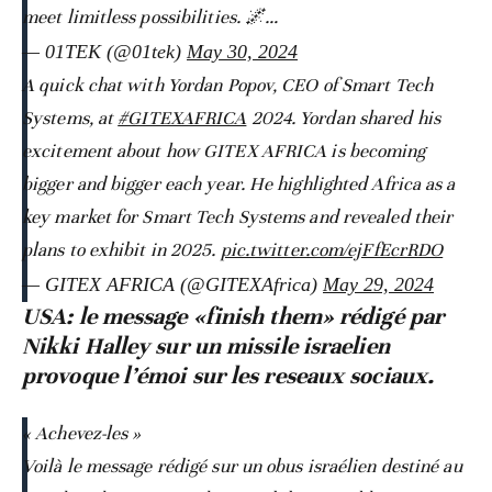
meet limitless possibilities. 🌌…
— 01TEK (@01tek)
May 30, 2024
A quick chat with Yordan Popov, CEO of Smart Tech
Systems, at
#GITEXAFRICA
2024. Yordan shared his
excitement about how GITEX AFRICA is becoming
bigger and bigger each year. He highlighted Africa as a
key market for Smart Tech Systems and revealed their
plans to exhibit in 2025.
pic.twitter.com/ejFfEcrRDO
— GITEX AFRICA (@GITEXAfrica)
May 29, 2024
USA: le message «finish them» rédigé par
Nikki Halley sur un missile israelien
provoque l’émoi sur les reseaux sociaux.
« Achevez-les »
Voilà le message rédigé sur un obus israélien destiné au