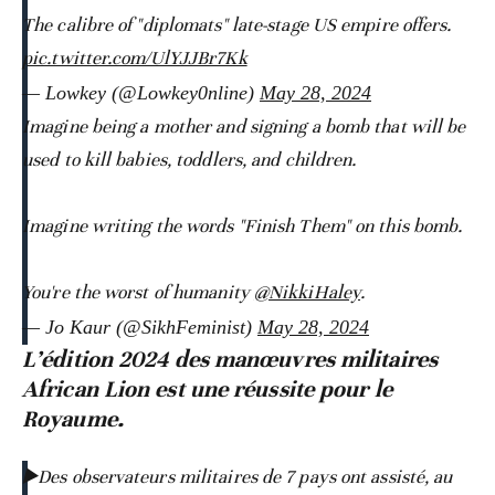
The calibre of "diplomats" late-stage US empire offers.
pic.twitter.com/UlYJJBr7Kk
— Lowkey (@Lowkey0nline)
May 28, 2024
Imagine being a mother and signing a bomb that will be
used to kill babies, toddlers, and children.
Imagine writing the words "Finish Them" on this bomb.
You're the worst of humanity
@NikkiHaley
.
— Jo Kaur (@SikhFeminist)
May 28, 2024
L’édition 2024 des manœuvres militaires
African Lion est une réussite pour le
Royaume.
▶️Des observateurs militaires de 7 pays ont assisté, au