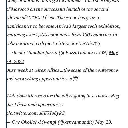
Congratulations to King Mohammed VI of the Kingdom
of Morocco on the successful launch of the second
edition of GITEX Africa. The event has grown
significantly to become Africa’s largest tech exhibition,
featuring over 1,400 companies from 130 countries, in
collaboration with
pic.twitter.com/tLaVlicRVj
— sheikh Hamdan fazza. (@FazzaHamda31339)
May
29, 2024
Busy week at Gitex Africa…the scale of the conference
and networking opportunities is 🤯
Well done Morocco for the effort going into showcasing
the Africa tech opportunity.
pic.twitter.com/s6E5To6ykS
— Ory Okolloh-Mwangi (@kenyanpundit)
May 29,