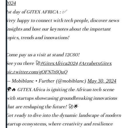
2024
1st day of GITEX AFRICA : ✅
Very happy to connect with tech people, discover news
insights and host our keynotes about the important
topics, trends and innovations!
Come pay us a visit at stand 12C60!
See you there 🚀
#GitexAfrica2024
#ArrabetxGitex
pic.twitter.com/gOFN7t6QuQ
— Mobiblanc • Further (@mobiblanc)
May 30, 2024
🌍🔥 GITEX Africa is igniting the African tech scene
with startups showcasing groundbreaking innovations
that are reshaping the future! 🚀🌟
Get ready to dive into the dynamic landscape of modern
startup ecosystems, where creativity and resilience