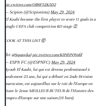
pic.twitter.com/OB8F52K5D2
— Scipion (@Scipionista)
May 29, 2024
El Kaabi became the first player to score 11 goals in a
single UEFA club competition KO stage 👏
LOOK AT THIS LIST 🤯
(h/t
@Squawka
)
pic.twitter.com/KIPd9NWofd
— ESPN FC (@ESPNFC)
May 29, 2024
Ayoub El Kaabi, lui qui est devenu professionnel à
seulement 23 ans, lui qui a débuté en 2nde Division
marocaine, est aujourd'hui sur le toit de l'Europe en
étant le 2eme MEILLEUR BUTEUR de l'Histoire des
coupes d'Europe sur une saison (16 buts).