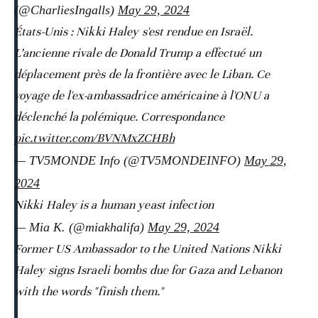
(@CharliesIngalls)
May 29, 2024
États-Unis : Nikki Haley s'est rendue en Israël.
L’ancienne rivale de Donald Trump a effectué un
déplacement près de la frontière avec le Liban. Ce
voyage de l'ex-ambassadrice américaine à l'ONU a
déclenché la polémique. Correspondance
pic.twitter.com/BVNMxZCHBh
— TV5MONDE Info (@TV5MONDEINFO)
May 29,
2024
Nikki Haley is a human yeast infection
— Mia K. (@miakhalifa)
May 29, 2024
Former US Ambassador to the United Nations Nikki
Haley signs Israeli bombs due for Gaza and Lebanon
with the words "finish them."