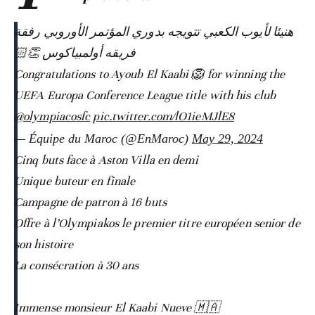
هنيئا لأيوب الكعبي تتويجه بدوري المؤتمر الأوروبي رفقة
فريقه أولمبياكوس 👏🏻
Congratulations to Ayoub El Kaabi 🦁 for winning the
UEFA Europa Conference League title with his club
@olympiacosfc
pic.twitter.com/lO1ieMJlE8
— Équipe du Maroc (@EnMaroc)
May 29, 2024
Cinq buts face à Aston Villa en demi
Unique buteur en finale
Campagne de patron à 16 buts
Offre à l’Olympiakos le premier titre européen senior de
son histoire
La consécration à 30 ans
Immense monsieur El Kaabi Nueve 🇲🇦