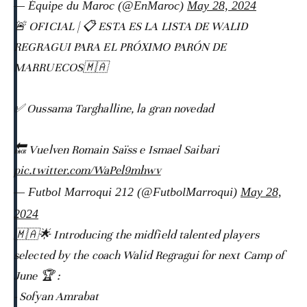
— Équipe du Maroc (@EnMaroc)
May 28, 2024
🚨 OFICIAL | 📋 ESTA ES LA LISTA DE WALID
REGRAGUI PARA EL PRÓXIMO PARÓN DE
MARRUECOS🇲🇦
✅️ Oussama Targhalline, la gran novedad
🔙 Vuelven Romain Saïss e Ismael Saibari
pic.twitter.com/WaPel9mhwv
— Futbol Marroqui 212 (@FutbolMarroqui)
May 28,
2024
🇲🇦🌟 Introducing the midfield talented players
selected by the coach Walid Regragui for next Camp of
June 🏆 :
- Sofyan Amrabat