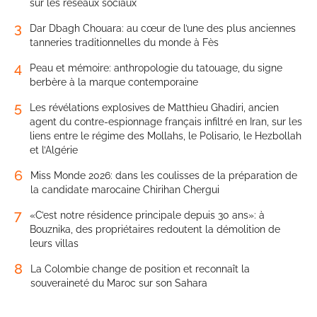
sur les réseaux sociaux
3
Dar Dbagh Chouara: au cœur de l’une des plus anciennes
tanneries traditionnelles du monde à Fès
4
Peau et mémoire: anthropologie du tatouage, du signe
berbère à la marque contemporaine
5
Les révélations explosives de Matthieu Ghadiri, ancien
agent du contre-espionnage français infiltré en Iran, sur les
liens entre le régime des Mollahs, le Polisario, le Hezbollah
et l’Algérie
6
Miss Monde 2026: dans les coulisses de la préparation de
la candidate marocaine Chirihan Chergui
7
«C’est notre résidence principale depuis 30 ans»: à
Bouznika, des propriétaires redoutent la démolition de
leurs villas
8
La Colombie change de position et reconnaît la
souveraineté du Maroc sur son Sahara