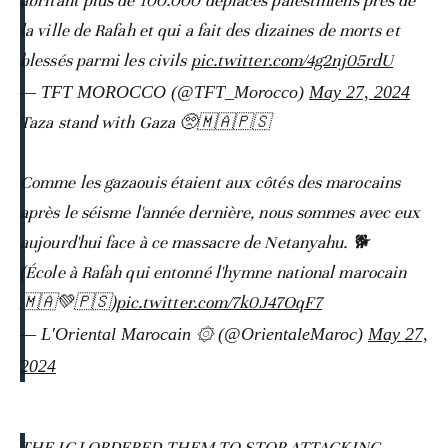
abritant plus de 100.000 déplacés palestiniens près de
la ville de Rafah et qui a fait des dizaines de morts et
blessés parmi les civils
pic.twitter.com/4g2nj05rdU
— TFT MOROCCO (@TFT_Morocco)
May 27, 2024
Taza stand with Gaza 🥺🇲🇦🇵🇸
Comme les gazaouis étaient aux côtés des marocains
après le séisme l'année dernière, nous sommes avec eux
aujourd'hui face à ce massacre de Netanyahu. 🐕
(École à Rafah qui entonné l'hymne national marocain
🇲🇦💚🇵🇸)
pic.twitter.com/7k0J47OqF7
— L'Oriental Marocain ۞ (@OrientaleMaroc)
May 27,
2024
THE ICJ ORDERED THEM TO STOP ATTACKING