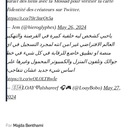
aurait des liens avec la Mossad pour vérifier la carte
d'identité des créateurs sur Twitter.
https://t.co/79r3nrQt5a
— Jem (@hieroglyphes)
May 26, 2024
ياحبي كشخص ليه خلفية كبيرة في القرصنة والتهكير
العالم الافتراضي غير امن انته لمجرد التسجيل في اي
منصة او تطبيق خاضع للرقابة في كل شيء في خط
جوالك وتلفون المنزل والكمبيوتر المحمول وغيرها على
اساس شيء جديد عشان نتفاجىء
https://t.co/wOL0LTRwle
— 🇸🇦LOAY💜alshareef 🎧🎮 (@LoayBobo)
May 27,
2024
Par
Majda Benthami