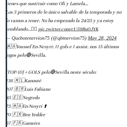
tienes que sustituir como Oli y Lamela…
Los 3 primeros de lo único salvable de la temporada y no
lo vamos a tener. No ha empezado la 24/25 y ya estoy
temblando…😮‍💨
pic.twitter.com/cU59Ru0JYK
— Quebotenervion75 (@qbtnervion75)
May 28, 2024
🇲🇦Youssef En-Nesyri: 11 gols e 1 assist. nos 15 últimos
jogos pelo🔴Sevilla.
[TOP-10] + GOLS pelo🔴Sevilla neste século:
136 🇲🇱Kanouté
107 🇧🇷Luis Fabiano
85 🇪🇸Negredo
73 🇲🇦En-Nesyri ⬆️
70 🇫🇷Ben Yedder
67 🇫🇷Gameiro