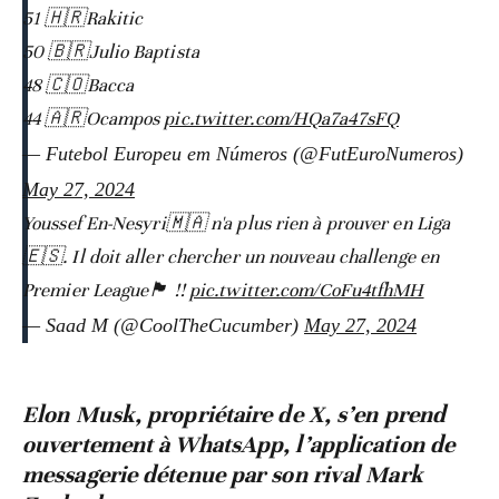
51 🇭🇷Rakitic
50 🇧🇷Julio Baptista
48 🇨🇴Bacca
44 🇦🇷Ocampos
pic.twitter.com/HQa7a47sFQ
— Futebol Europeu em Números (@FutEuroNumeros)
May 27, 2024
Youssef En-Nesyri🇲🇦 n'a plus rien à prouver en Liga
🇪🇸. Il doit aller chercher un nouveau challenge en
Premier League🏴󠁧󠁢󠁥󠁮󠁧󠁿 !!
pic.twitter.com/CoFu4tfhMH
— Saad M (@CoolTheCucumber)
May 27, 2024
Elon Musk, propriétaire de X, s’en prend
ouvertement à WhatsApp, l’application de
messagerie détenue par son rival Mark