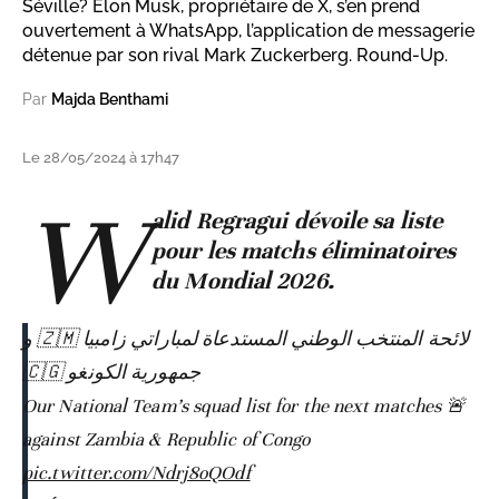
Séville? Elon Musk, propriétaire de X, s’en prend
ouvertement à WhatsApp, l’application de messagerie
détenue par son rival Mark Zuckerberg. Round-Up.
Par
Majda Benthami
Le 28/05/2024 à 17h47
W
alid Regragui dévoile sa liste
pour les matchs éliminatoires
du Mondial 2026.
لائحة المنتخب الوطني المستدعاة لمباراتي زامبيا 🇿🇲 و
جمهورية الكونغو 🇨🇬
🚨 Our National Team’s squad list for the next matches
against Zambia & Republic of Congo
pic.twitter.com/Ndrj8oQOdf