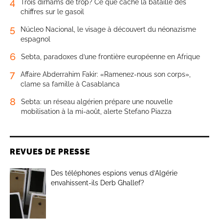
4
Trois dirhams de trop? Ce que cache la bataille des
chiffres sur le gasoil
5
Núcleo Nacional, le visage à découvert du néonazisme
espagnol
6
Sebta, paradoxes d’une frontière européenne en Afrique
7
Affaire Abderrahim Fakir: «Ramenez-nous son corps»,
clame sa famille à Casablanca
8
Sebta: un réseau algérien prépare une nouvelle
mobilisation à la mi-août, alerte Stefano Piazza
REVUES DE PRESSE
Des téléphones espions venus d’Algérie
envahissent-ils Derb Ghallef?