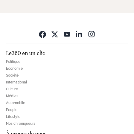
Opens in new wi
Le360 en un clic
Politique
Economie
Société
International
Culture
Médias
Automobile
People
Lifestyle
Nos chroniqueurs
À propos de nous