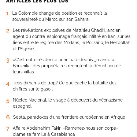
ARTICLES LES PLUS LUS
1
La Colombie change de position et reconnaît la
souveraineté du Maroc sur son Sahara
2
Les révélations explosives de Matthieu Ghadiri, ancien
agent du contre-espionnage français infiltré en Iran, sur les
liens entre le régime des Mollahs, le Polisario, le Hezbollah
et l’Algérie
3
«C’est notre résidence principale depuis 30 ans»: à
Bouznika, des propriétaires redoutent la démolition de
leurs villas
4
Trois dirhams de trop? Ce que cache la bataille des
chiffres sur le gasoil
5
Núcleo Nacional, le visage à découvert du néonazisme
espagnol
6
Sebta, paradoxes d’une frontière européenne en Afrique
7
Affaire Abderrahim Fakir: «Ramenez-nous son corps»,
clame sa famille à Casablanca