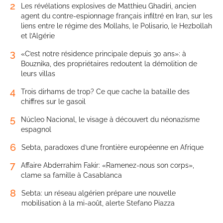
2
Les révélations explosives de Matthieu Ghadiri, ancien
agent du contre-espionnage français infiltré en Iran, sur les
liens entre le régime des Mollahs, le Polisario, le Hezbollah
et l’Algérie
3
«C’est notre résidence principale depuis 30 ans»: à
Bouznika, des propriétaires redoutent la démolition de
leurs villas
4
Trois dirhams de trop? Ce que cache la bataille des
chiffres sur le gasoil
5
Núcleo Nacional, le visage à découvert du néonazisme
espagnol
6
Sebta, paradoxes d’une frontière européenne en Afrique
7
Affaire Abderrahim Fakir: «Ramenez-nous son corps»,
clame sa famille à Casablanca
8
Sebta: un réseau algérien prépare une nouvelle
mobilisation à la mi-août, alerte Stefano Piazza