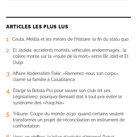
ARTICLES LES PLUS LUS
1
Ceuta, Melilla et les miroirs de l’histoire: la fin du statu quo
2
El Jadida: accidents mortels, véhicules endommagés… la
colère monte sur la «route de la mort» entre Bir Jdid et El
Oulja
3
Affaire Abderrahim Fakir: «Ramenez-nous son corps»,
clame sa famille à Casablanca
4
Élargir la Botola Pro pour sauver son club (et ses
Législatives): pourquoi Bensaïd doit à tout prix éviter le
syndrome des «fraqchia»
5
Tribune. Coupe du monde 2030: quand certains veulent
transformer un projet de réconciliation en instrument de
confrontation
6
Voici, en chiffres, le bilan d’activité d’Interpol Rabat