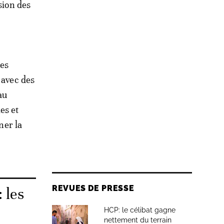
sion des
Des
 avec des
au
es et
ner la
REVUES DE PRESSE
 les
HCP: le célibat gagne
nettement du terrain