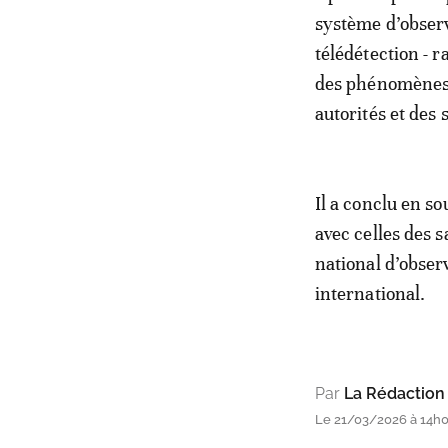
système d’observ
télédétection - r
des phénomènes d
autorités et des 
Il a conclu en so
avec celles des 
national d’obser
international.
Par
La Rédaction
Le 21/03/2026 à 14h