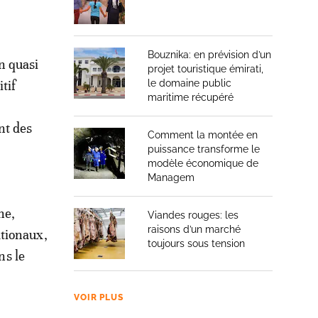
Bouznika: en prévision d’un
n quasi
projet touristique émirati,
tif
le domaine public
maritime récupéré
nt des
Comment la montée en
puissance transforme le
modèle économique de
Managem
ne,
Viandes rouges: les
raisons d’un marché
ationaux,
toujours sous tension
ns le
VOIR PLUS