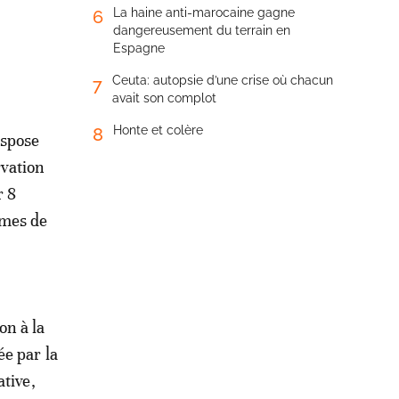
La haine anti-marocaine gagne
6
dangereusement du terrain en
Espagne
Ceuta: autopsie d’une crise où chacun
7
avait son complot
Honte et colère
8
ispose
rvation
r 8
èmes de
on à la
ée par la
ative,