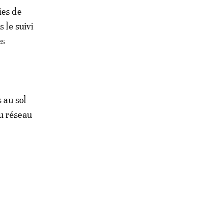
ies de
 le suivi
es
 au sol
u réseau