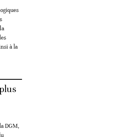
ologiques
s
la
les
nsi à la
 plus
 la DGM,
du