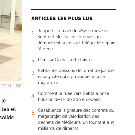
ARTICLES LES PLUS LUS
Rapport. La main du «Système» sur
1
Sebta et Melilla: ces preuves qui
démontrent un assaut téléguidé depuis
l’Algérie
Rien sur Ceuta, cette fois-ci
2
Sebta: les dessous de l’arrêt de justice
3
espagnole qui a provoqué la crise
migratoire
la DGM. . DR
Comment la ruée vers Sebta a brisé
4
l’illusion de l’Eldorado européen
 le
ites et
Casablanca: signature des contrats du
5
mégaprojet de valorisation des
solide
déchets de Médiouna, un tournant à 15
milliards de dirhams