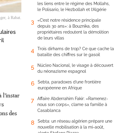
les liens entre le régime des Mollahs,
le Polisario, le Hezbollah et l’Algérie
ger, à Rabat.
«C’est notre résidence principale
3
depuis 30 ans»: à Bouznika, des
ulaires
propriétaires redoutent la démolition
de leurs villas
il
Trois dirhams de trop? Ce que cache la
4
bataille des chiffres sur le gasoil
Núcleo Nacional, le visage à découvert
5
du néonazisme espagnol
Sebta, paradoxes d’une frontière
6
européenne en Afrique
 l’instar
Affaire Abderrahim Fakir: «Ramenez-
7
ys
nous son corps», clame sa famille à
Casablanca
ions des
Sebta: un réseau algérien prépare une
8
nouvelle mobilisation à la mi-août,