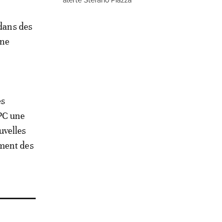
alerte Stefano Piazza
 dans des
une
es
PC une
uvelles
ement des