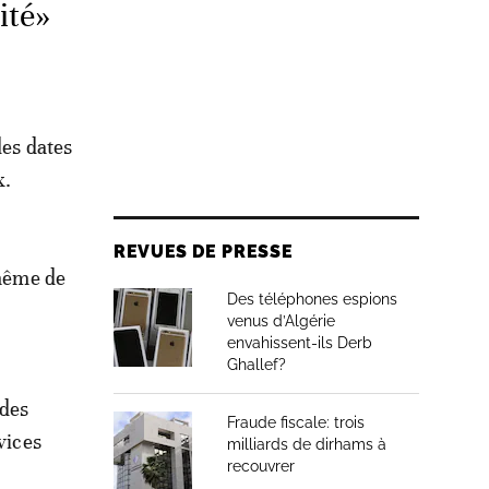
ité»
des dates
x.
REVUES DE PRESSE
 même de
Des téléphones espions
venus d’Algérie
envahissent-ils Derb
Ghallef?
 des
Fraude fiscale: trois
vices
milliards de dirhams à
recouvrer