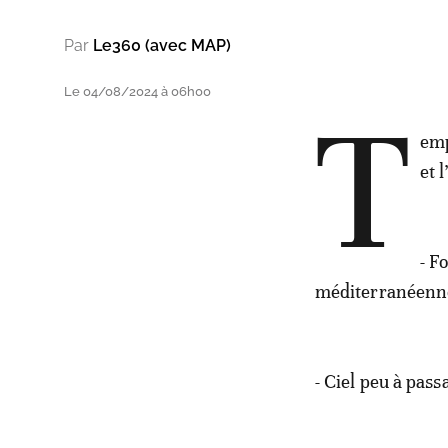
Par
Le360 (avec MAP)
Le 04/08/2024 à 06h00
T
emp
et 
- F
méditerranéenn
- Ciel peu à pass