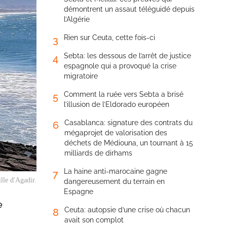
démontrent un assaut téléguidé depuis
l’Algérie
Rien sur Ceuta, cette fois-ci
3
Sebta: les dessous de l’arrêt de justice
4
espagnole qui a provoqué la crise
migratoire
Comment la ruée vers Sebta a brisé
5
l’illusion de l’Eldorado européen
Casablanca: signature des contrats du
6
mégaprojet de valorisation des
déchets de Médiouna, un tournant à 15
milliards de dirhams
La haine anti-marocaine gagne
7
lle d'Agadir.
dangereusement du terrain en
Espagne
e
Ceuta: autopsie d’une crise où chacun
8
avait son complot