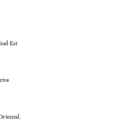
 Sud-Est
rive
Oriental.