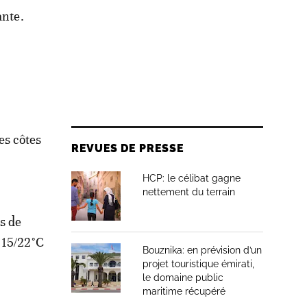
ante.
les côtes
REVUES DE PRESSE
HCP: le célibat gagne
nettement du terrain
s de
e 15/22°C
Bouznika: en prévision d’un
projet touristique émirati,
le domaine public
maritime récupéré