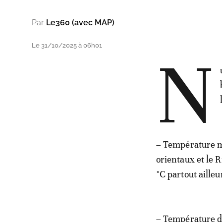
Par
Le360 (avec MAP)
Le 31/10/2025 à 06h01
N
– Température mi
orientaux et le R
°C partout ailleu
– Température du