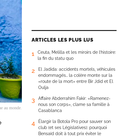
ARTICLES LES PLUS LUS
Ceuta, Melilla et les miroirs de l’histoire:
1
la fin du statu quo
El Jadida: accidents mortels, véhicules
2
endommagés… la colère monte sur la
«route de la mort» entre Bir Jdid et El
Oulja
Affaire Abderrahim Fakir: «Ramenez-
3
nous son corps», clame sa famille à
que au monde.
Casablanca
Élargir la Botola Pro pour sauver son
e
4
club (et ses Législatives): pourquoi
Bensaïd doit à tout prix éviter le