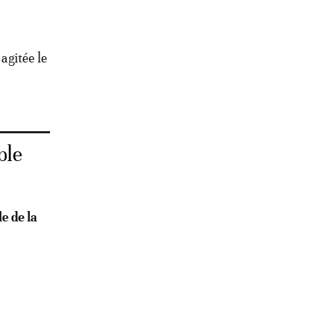
agitée le
ble
e de la