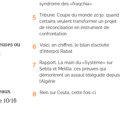
syndrome des «fraqchia»
Tribune. Coupe du monde 2030: quand
5
certains veulent transformer un projet
de réconciliation en instrument de
confrontation
euses ou
Voici, en chiffres, le bilan d’activité
6
d’Interpol Rabat
t
Rapport. La main du «Système» sur
7
Sebta et Melilla: ces preuves qui
démontrent un assaut téléguidé depuis
l’Algérie
teaux
Rien sur Ceuta, cette fois-ci
8
e 10/16