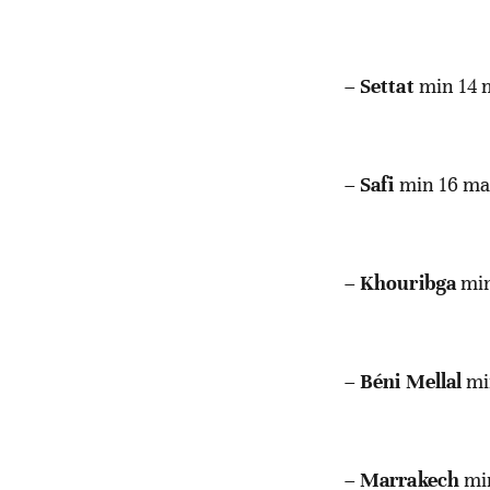
–
Settat
min 14 
–
Safi
min 16 ma
–
Khouribga
min
–
Béni Mellal
mi
–
Marrakech
mi