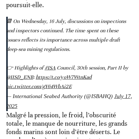
poursuit-elle.
📆 On Wednesday, 16 July, discussions on inspections
and inspectors continued. The time spent on these
issues reflects its importance across multiple draft
deep-sea mining regulations.
👉 Highlights of
#ISA
Council, 30th session, Part II by
@IISD_ENB
:
https://t.co/yoW7WtnKad
pic.twitter.com/gY64WbAi2E
— International Seabed Authority (@ISBAHQ)
July 17,
2025
Malgré la pression, le froid, l’obscurité
totale, le manque de nourriture, les grands
fonds marins sont loin d’être déserts. Le