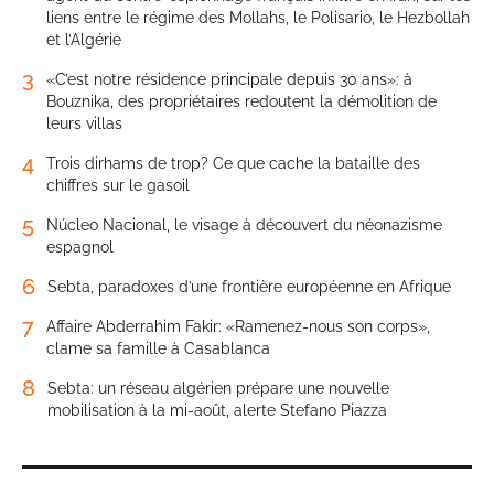
liens entre le régime des Mollahs, le Polisario, le Hezbollah
et l’Algérie
3
«C’est notre résidence principale depuis 30 ans»: à
Bouznika, des propriétaires redoutent la démolition de
leurs villas
4
Trois dirhams de trop? Ce que cache la bataille des
chiffres sur le gasoil
5
Núcleo Nacional, le visage à découvert du néonazisme
espagnol
6
Sebta, paradoxes d’une frontière européenne en Afrique
7
Affaire Abderrahim Fakir: «Ramenez-nous son corps»,
clame sa famille à Casablanca
8
Sebta: un réseau algérien prépare une nouvelle
mobilisation à la mi-août, alerte Stefano Piazza