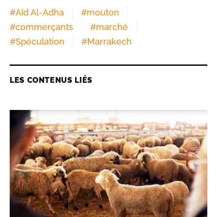
#
Aïd Al-Adha
#
mouton
#
commerçants
#
marché
#
Spéculation
#
Marrakech
LES CONTENUS LIÉS