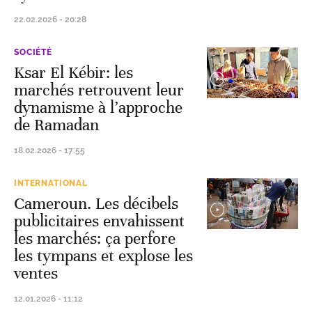
22.02.2026 - 20:28
SOCIÉTÉ
Ksar El Kébir: les
marchés retrouvent leur
dynamisme à l’approche
de Ramadan
18.02.2026 - 17:55
INTERNATIONAL
Cameroun. Les décibels
publicitaires envahissent
les marchés: ça perfore
les tympans et explose les
ventes
12.01.2026 - 11:12