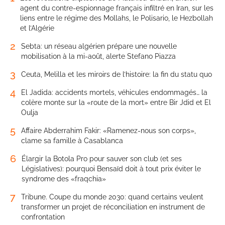
agent du contre-espionnage français infiltré en Iran, sur les
liens entre le régime des Mollahs, le Polisario, le Hezbollah
et l’Algérie
2
Sebta: un réseau algérien prépare une nouvelle
mobilisation à la mi-août, alerte Stefano Piazza
3
Ceuta, Melilla et les miroirs de l’histoire: la fin du statu quo
4
El Jadida: accidents mortels, véhicules endommagés… la
colère monte sur la «route de la mort» entre Bir Jdid et El
Oulja
5
Affaire Abderrahim Fakir: «Ramenez-nous son corps»,
clame sa famille à Casablanca
6
Élargir la Botola Pro pour sauver son club (et ses
Législatives): pourquoi Bensaïd doit à tout prix éviter le
syndrome des «fraqchia»
7
Tribune. Coupe du monde 2030: quand certains veulent
transformer un projet de réconciliation en instrument de
confrontation